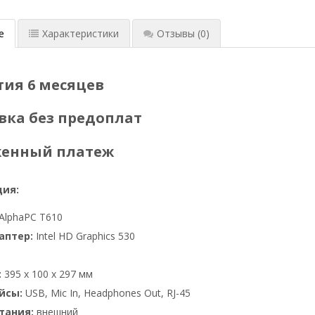
е
Характеристики
Отзывы
(0)
тия 6 месяцев
вка без предоплат
женный платеж
ия:
AlphaPC T610
аптер:
Intel HD Graphics 530
:
395 x 100 x 297 мм
йсы:
USB, Mic In, Headphones Out, RJ-45
тания:
внешний