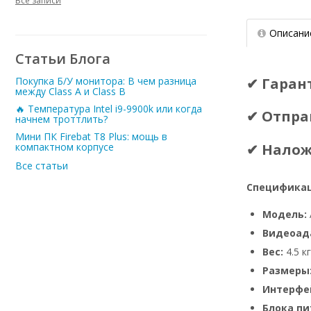
Все записи
Описани
Статьи Блога
✔ Гаран
Покупка Б/У монитора: В чем разница
между Class A и Class B
🔥 Температура Intel i9-9900k или когда
✔ Отпра
начнем троттлить?
Мини ПК Firebat T8 Plus: мощь в
✔ Нало
компактном корпусе
Все статьи
Спецификац
Модель:
Видеоад
Вес:
4.5 кг
Размеры
Интерфе
Блока пи