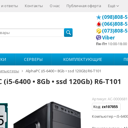
 и ответы
Контакты
О нас
Публичная оферта
Ещё
(098)808-5
(066)808-5
(073)808-5
Viber
Пн-Пт
10:00-18:00
УКИ
СЕРВЕРЫ
КОМПЛЕКТУЮЩИЕ
П
мпьютеры
AlphaPC (i5-6400 • 8Gb • ssd 120Gb) R6-T101
 (i5-6400 • 8Gb • ssd 120Gb) R6-T101
Артикул:
AC-0000681
Код:
zx107055
Компьютер • i5-6400