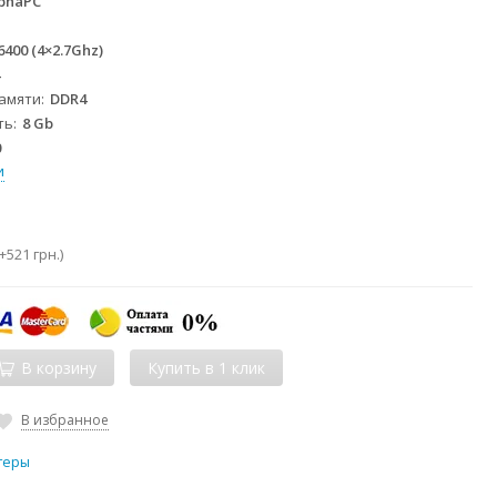
phaPC
 6400 (4×2.7Ghz)
4
памяти
DDR4
ть
8 Gb
0
и
+
521 грн.
)
В корзину
В избранное
теры