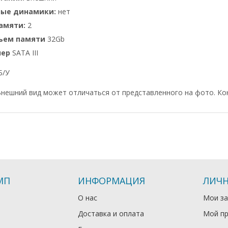
ные динамики:
нет
амяти:
2
бъем памяти
32Gb
лер
SATA III
Б/У
нешний вид может отличаться от представленного на фото. Ко
МП
ИНФОРМАЦИЯ
ЛИЧН
О нас
Мои за
Доставка и оплата
Мой п