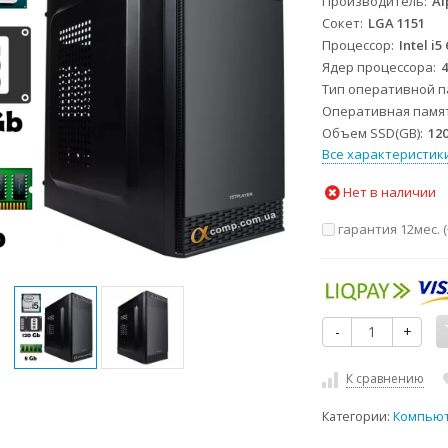
Производитель
Al
Сокет
LGA 1151
Процессор
Intel i5
Ядер процессора
Тип оперативной 
Оперативная памя
Объем SSD(GB)
12
Все характеристик
Нет в наличии
гарантия 12мес. (
-
+
К сравнению
Категории:
Компью