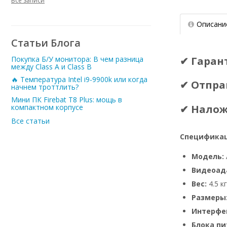
Все записи
Описани
Статьи Блога
✔ Гаран
Покупка Б/У монитора: В чем разница
между Class A и Class B
🔥 Температура Intel i9-9900k или когда
✔ Отпра
начнем троттлить?
Мини ПК Firebat T8 Plus: мощь в
✔ Нало
компактном корпусе
Все статьи
Спецификац
Модель:
Видеоад
Вес:
4.5 кг
Размеры
Интерфе
Блока пи