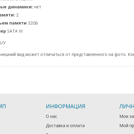
ные динамики:
нет
амяти:
2
бъем памяти
32Gb
лер
SATA III
Б/У
нешний вид может отличаться от представленного на фото. Ко
МП
ИНФОРМАЦИЯ
ЛИЧН
О нас
Мои за
Доставка и оплата
Мой п