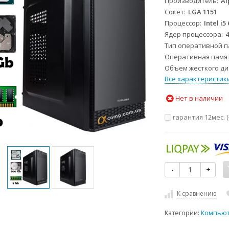
Производитель
Al
Сокет
LGA 1151
Процессор
Intel i5
Ядер процессора
Тип оперативной 
Оперативная памя
Объем жесткого дис
Все характеристик
Нет в наличии
гарантия 12мес. (
-
+
К сравнению
Категории:
Компью