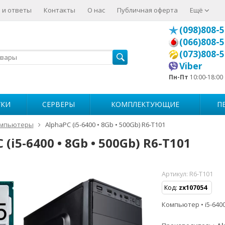
 и ответы
Контакты
О нас
Публичная оферта
Ещё
(098)808-5
(066)808-5
(073)808-5
Viber
Пн-Пт
10:00-18:00
УКИ
СЕРВЕРЫ
КОМПЛЕКТУЮЩИЕ
П
мпьютеры
AlphaPC (i5-6400 • 8Gb • 500Gb) R6-T101
 (i5-6400 • 8Gb • 500Gb) R6-T101
Артикул:
R6-T101
Код:
zx107054
Компьютер • i5-6400