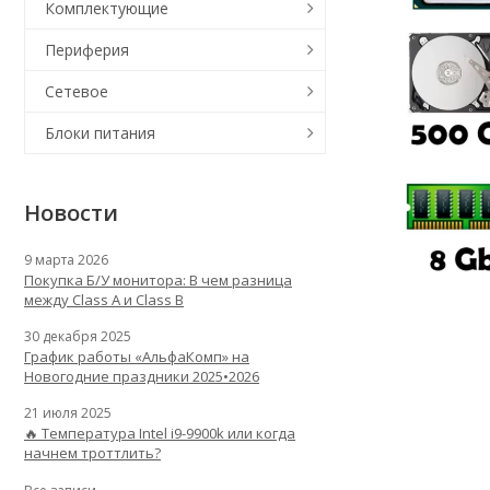
Комплектующие
Периферия
Сетевое
Блоки питания
Новости
9 марта 2026
Покупка Б/У монитора: В чем разница
между Class A и Class B
30 декабря 2025
График работы «АльфаКомп» на
Новогодние праздники 2025•2026
21 июля 2025
🔥 Температура Intel i9-9900k или когда
начнем троттлить?