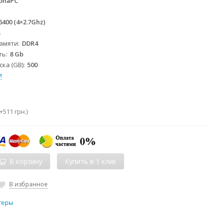
phaPC
 6400 (4×2.7Ghz)
4
памяти
DDR4
ть
8 Gb
ка (GB)
500
и
+
511 грн.
)
В корзину
В избранное
теры