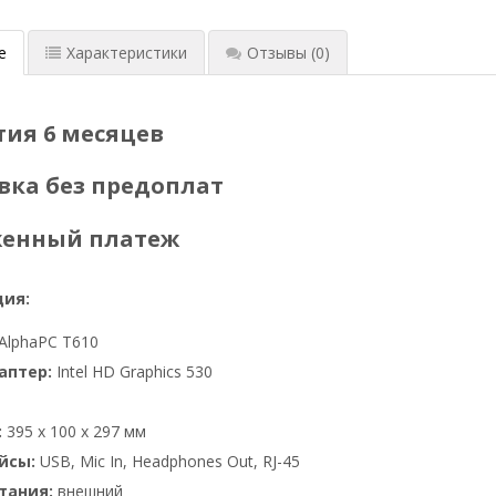
е
Характеристики
Отзывы
(0)
тия 6 месяцев
вка без предоплат
женный платеж
ия:
AlphaPC T610
аптер:
Intel HD Graphics 530
:
395 x 100 x 297 мм
йсы:
USB, Mic In, Headphones Out, RJ-45
тания:
внешний