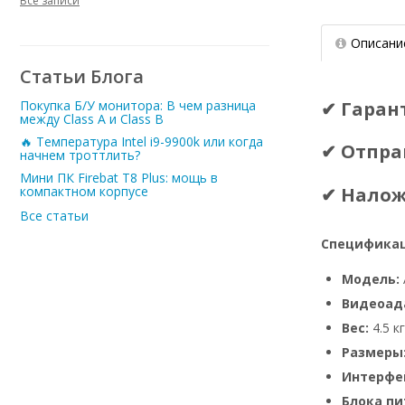
Все записи
Описани
Статьи Блога
✔ Гаран
Покупка Б/У монитора: В чем разница
между Class A и Class B
🔥 Температура Intel i9-9900k или когда
✔ Отпра
начнем троттлить?
Мини ПК Firebat T8 Plus: мощь в
✔ Нало
компактном корпусе
Все статьи
Спецификац
Модель:
Видеоад
Вес:
4.5 кг
Размеры
Интерфе
Блока пи