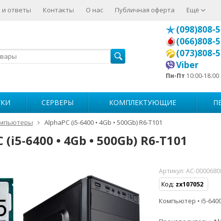
 и ответы
Контакты
О нас
Публичная оферта
Ещё
(098)808-5
(066)808-5
(073)808-5
Viber
Пн-Пт
10:00-18:00
УКИ
СЕРВЕРЫ
КОМПЛЕКТУЮЩИЕ
П
мпьютеры
AlphaPC (i5-6400 • 4Gb • 500Gb) R6-T101
 (i5-6400 • 4Gb • 500Gb) R6-T101
Артикул:
AC-0000680
Код:
zx107052
Компьютер • i5-6400