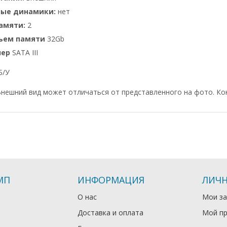
ные динамики:
нет
амяти:
2
бъем памяти
32Gb
лер
SATA III
Б/У
нешний вид может отличаться от представленного на фото. Ко
МП
ИНФОРМАЦИЯ
ЛИЧН
О нас
Мои за
Доставка и оплата
Мой п