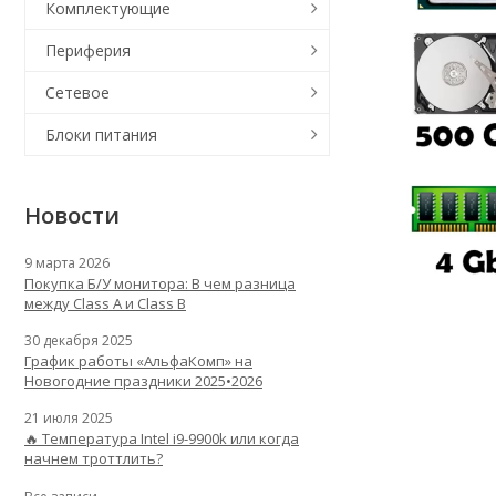
Комплектующие
Периферия
Сетевое
Блоки питания
Новости
9 марта 2026
Покупка Б/У монитора: В чем разница
между Class A и Class B
30 декабря 2025
График работы «АльфаКомп» на
Новогодние праздники 2025•2026
21 июля 2025
🔥 Температура Intel i9-9900k или когда
начнем троттлить?