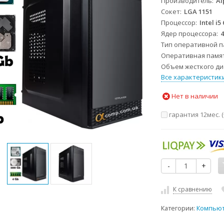
Производитель
Al
Сокет
LGA 1151
Процессор
Intel i5
Ядер процессора
Тип оперативной 
Оперативная памя
Объем жесткого дис
Все характеристик
Нет в наличии
гарантия 12мес. (
-
+
К сравнению
Категории:
Компью