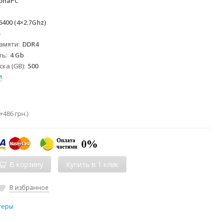
phaPC
 6400 (4×2.7Ghz)
4
памяти
DDR4
ть
4 Gb
ка (GB)
500
и
+
486 грн.
)
В корзину
В избранное
теры