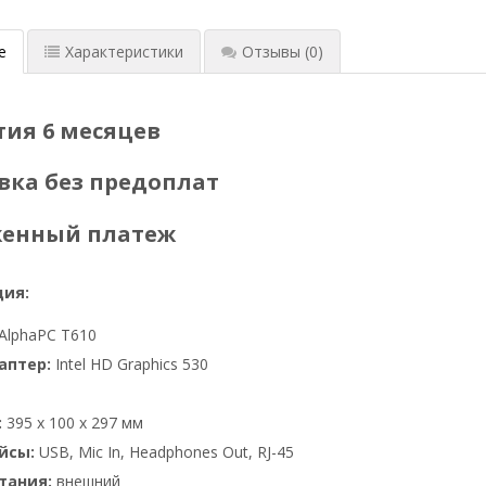
е
Характеристики
Отзывы
(0)
тия 6 месяцев
вка без предоплат
женный платеж
ия:
AlphaPC T610
аптер:
Intel HD Graphics 530
:
395 x 100 x 297 мм
йсы:
USB, Mic In, Headphones Out, RJ-45
тания:
внешний