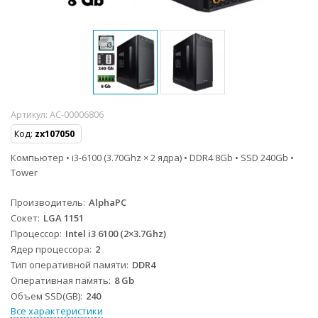
Артикул:
AC-00006806
Код:
zx107050
Компьютер • i3-6100 (3.70Ghz × 2 ядра) • DDR4 8Gb • SSD 240Gb •
Tower
Производитель
AlphaPC
Сокет
LGA 1151
Процессор
Intel i3 6100 (2×3.7Ghz)
Ядер процессора
2
Тип оперативной памяти
DDR4
Оперативная память
8 Gb
Объем SSD(GB)
240
Все характеристики