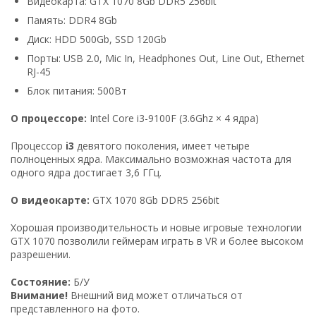
Видеокарта: GTX 1070 8Gb DDR5 256bit
Память: DDR4 8Gb
Диск: HDD 500Gb, SSD 120Gb
Порты: USB 2.0, Mic In, Headphones Out, Line Out, Ethernet
RJ-45
Блок питания: 500Вт
О процессоре:
Intel Core i3-9100F (3.6Ghz × 4 ядра)
Процессор
i3
девятого поколения, имеет четыре
полноценных ядра. Максимально возможная частота для
одного ядра достигает 3,6 ГГц.
О видеокарте:
GTX 1070 8Gb DDR5 256bit
Хорошая производительность и новые игровые технологии
GTX 1070 позволили геймерам играть в VR и более высоком
разрешении.
Состояние:
Б/У
Внимание!
Внешний вид может отличаться от
представленного на фото.