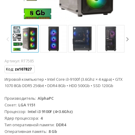
Артикул:
RT7585
Код:
zx107827
Игровой компьютер • Intel Core i3-9100f (3.6Ghz × 4 ядра) • GTX
1070 8Gb DDR5 256bit • DDR4 8Gb • HDD 500Gb • SSD 120Gb
Производитель
AlphaPC
Сокет
LGA 1151
Процессор
Intel i3 9100F (4×3.6Ghz)
Ядер процессора
4
Тип оперативной памяти
DDR4
Оперативная память
8 Gb