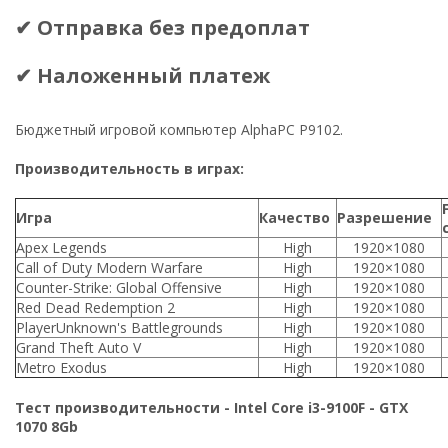
✔ Отправка без предоплат
✔ Наложенный платеж
Бюджетный игровой компьютер AlphaPC P9102.
Производительность в играх:
Игра
Качество
Разрешение
Apex Legends
High
1920×1080
Call of Duty Modern Warfare
High
1920×1080
Counter-Strike: Global Offensive
High
1920×1080
Red Dead Redemption 2
High
1920×1080
PlayerUnknown's Battlegrounds
High
1920×1080
Grand Theft Auto V
High
1920×1080
Metro Exodus
High
1920×1080
Тест производительности - Intel Core i3-9100F - GTX
1070 8Gb