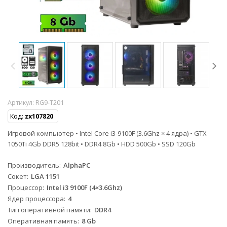
Артикул:
RG9-T201
Код:
zx107820
Игровой компьютер • Intel Core i3-9100F (3.6Ghz × 4 ядра) • GTX
1050Ti 4Gb DDR5 128bit • DDR4 8Gb • HDD 500Gb • SSD 120Gb
Производитель
AlphaPC
Сокет
LGA 1151
Процессор
Intel i3 9100F (4×3.6Ghz)
Ядер процессора
4
Тип оперативной памяти
DDR4
Оперативная память
8 Gb