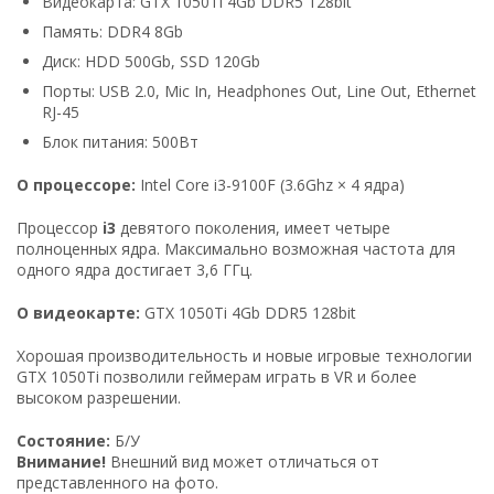
Видеокарта: GTX 1050Ti 4Gb DDR5 128bit
Память: DDR4 8Gb
Диск: HDD 500Gb, SSD 120Gb
Порты: USB 2.0, Mic In, Headphones Out, Line Out, Ethernet
RJ-45
Блок питания: 500Вт
О процессоре:
Intel Core i3-9100F (3.6Ghz × 4 ядра)
Процессор
i3
девятого поколения, имеет четыре
полноценных ядра. Максимально возможная частота для
одного ядра достигает 3,6 ГГц.
О видеокарте:
GTX 1050Ti 4Gb DDR5 128bit
Хорошая производительность и новые игровые технологии
GTX 1050Ti позволили геймерам играть в VR и более
высоком разрешении.
Состояние:
Б/У
Внимание!
Внешний вид может отличаться от
представленного на фото.