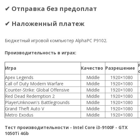
✔ Отправка без предоплат
✔ Наложенный платеж
Бюджетный игровой компьютер AlphaPC P9102.
Производительность в играх:
Игра
Качество
Разрешение
Apex Legends
Middle
1920×1080
Call of Duty Modern Warfare
Middle
1920×1080
Counter-Strike: Global Offensive
Middle
1920×1080
Red Dead Redemption 2
Middle
1920×1080
PlayerUnknown's Battlegrounds
Middle
1920×1080
Grand Theft Auto V
Middle
1920×1080
Metro Exodus
Middle
1920×1080
Тест производительности - Intel Core i3-9100F - GTX
1050Ti 4Gb