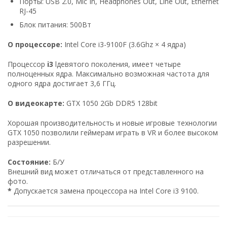
Порты: USB 2.0, Mic In, Headphones Out, Line Out, Ethernet
RJ-45
Блок питания: 500Вт
О процессоре:
Intel Core i3-9100F (3.6Ghz × 4 ядра)
Процессор
i3
lдевятого поколения, имеет четыре
полноценных ядра. Максимально возможная частота для
одного ядра достигает 3,6 ГГц.
О видеокарте:
GTX 1050 2Gb DDR5 128bit
Хорошая производительность и новые игровые технологии
GTX 1050 позволили геймерам играть в VR и более высоком
разрешении.
Состояние:
Б/У
Внешний вид может отличаться от представленного на
фото.
*
Допускается замена процессора на Intel Core i3 9100.