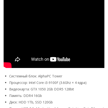
Системный блок: AlphaPC Tower
Процессор: Intel Core i3-9100F (3.6Ghz × 4 ядра)
Видеокарта: GTX 1050 2Gb DDR5 128bit
Память: DDR4 16Gb
Диск: HDD 1Tb, SSD 120Gb