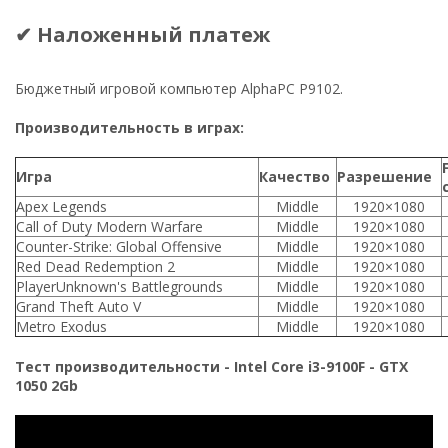
✔ Наложенный платеж
Бюджетный игровой компьютер AlphaPC P9102.
Производительность в играх:
Игра
Качество
Разрешение
Apex Legends
Middle
1920×1080
Call of Duty Modern Warfare
Middle
1920×1080
Counter-Strike: Global Offensive
Middle
1920×1080
Red Dead Redemption 2
Middle
1920×1080
PlayerUnknown's Battlegrounds
Middle
1920×1080
Grand Theft Auto V
Middle
1920×1080
Metro Exodus
Middle
1920×1080
Тест производительности - Intel Core i3-9100F - GTX
1050 2Gb