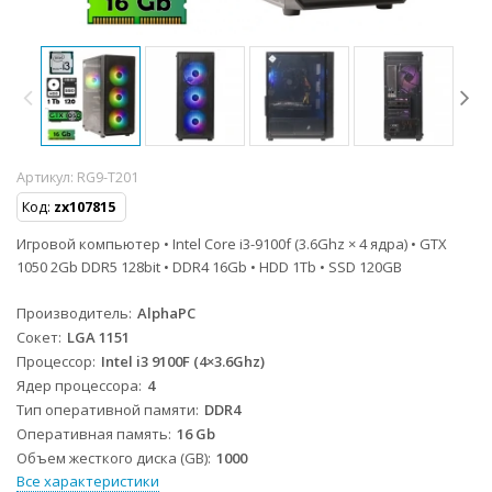
Артикул:
RG9-T201
Код:
zx107815
Игровой компьютер • Intel Core i3-9100f (3.6Ghz × 4 ядра) • GTX
1050 2Gb DDR5 128bit • DDR4 16Gb • HDD 1Tb • SSD 120GB
Производитель
AlphaPC
Сокет
LGA 1151
Процессор
Intel i3 9100F (4×3.6Ghz)
Ядер процессора
4
Тип оперативной памяти
DDR4
Оперативная память
16 Gb
Объем жесткого диска (GB)
1000
Все характеристики