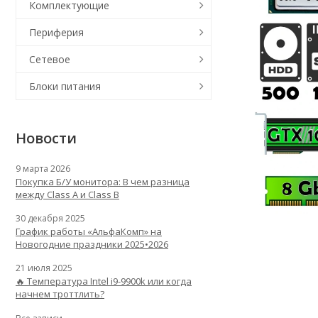
Комплектующие
Периферия
Сетевое
Блоки питания
Новости
9 марта 2026
Покупка Б/У монитора: В чем разница
между Class A и Class B
30 декабря 2025
График работы «АльфаКомп» на
Новогодние праздники 2025•2026
21 июля 2025
🔥 Температура Intel i9-9900k или когда
начнем троттлить?