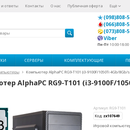
 и ответы
Контакты
О нас
Публичная оферта
Ещё
(098)808-5
(066)808-5
(073)808-5
Viber
Пн-Пт
10:00-18:00
УКИ
СЕРВЕРЫ
КОМПЛЕКТУЮЩИЕ
П
мпьютеры
Компьютер AlphaPC RG9-T101 (i3-9100F/1050Ti 4Gb/8Gb/
ер AlphaPC RG9-T101 (i3-9100F/105
Артикул:
RG9-T101
Код:
zx107649
Игровой компьютер • 