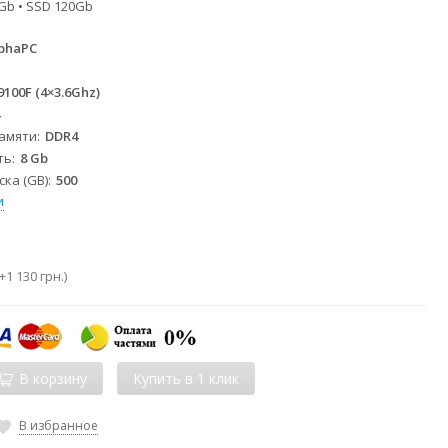
Gb • SSD 120Gb
phaPC
 9100F (4×3.6Ghz)
4
памяти
DDR4
ть
8 Gb
ка (GB)
500
и
+
1 130 грн.
)
В корзину
В избранное