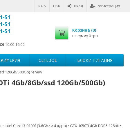
RUS
UKR
Вход
Регистрация
1-51
1-51
Корзина (
0
)
1-51
на сумму
0 грн.
Сб
10:00-16:00
ЕРИФЕРИЯ
СЕТЕВОЕ
БЛОКИ ПИТАНИЯ
ssd 120Gb/500Gb) renew
0Ti 4Gb/8Gb/ssd 120Gb/500Gb)
Intel Core i3-9100f (3.6Ghz × 4 ядра) • GTX 1050Ti 4Gb DDR5 128bit •