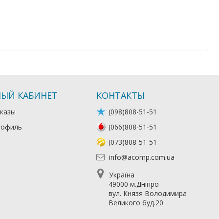
ЫЙ КАБИНЕТ
КОНТАКТЫ
казы
(098)808-51-51
рофиль
(066)808-51-51
(073)808-51-51
info@acomp.com.ua
Україна
49000 м.Дніпро
вул. Князя Володимира
Великого буд.20