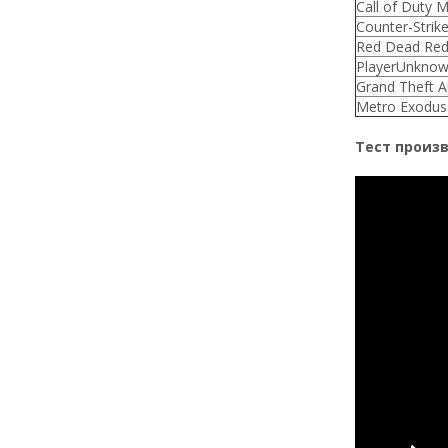
Call of Duty 
Counter-Strike
Red Dead Red
PlayerUnknow
Grand Theft A
Metro Exodus
Тест произво