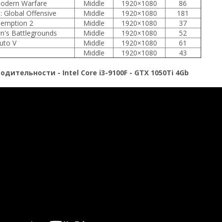
Modern Warfare
Middle
1920×1080
86
: Global Offensive
Middle
1920×1080
181
emption 2
Middle
1920×1080
37
n's Battlegrounds
Middle
1920×1080
52
uto V
Middle
1920×1080
61
Middle
1920×1080
43
дительности - Intel Core i3-9100F - GTX 1050Ti 4Gb