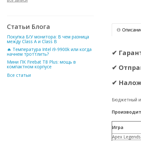
Все записи
Статьи Блога
Описани
Покупка Б/У монитора: В чем разница
между Class A и Class B
🔥 Температура Intel i9-9900k или когда
✔ Гаран
начнем троттлить?
Мини ПК Firebat T8 Plus: мощь в
✔ Отпра
компактном корпусе
Все статьи
✔ Нало
Бюджетный и
Производите
Игра
Apex Legends