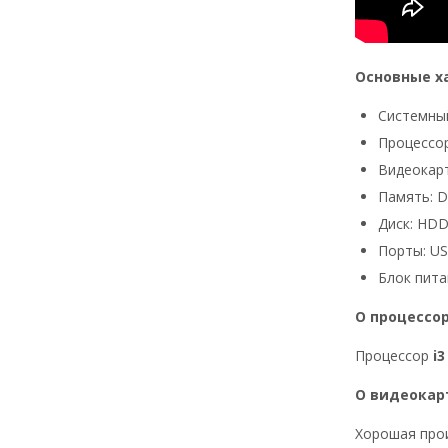
Основные х
Системный
Процессор:
Видеокарт
Память: 
Диск: HDD
Порты: USB
Блок пита
О процессо
Процессор
i3
О видеокар
Хорошая прои