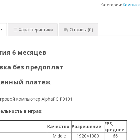
Категории:
Компью
е
Характеристики
Отзывы
(0)
тия 6 месяцев
вка без предоплат
женный платеж
гровой компьютер AlphaPC P9101.
льность в играх:
FPS,
Качество
Разрешение
среднее
Middle
1920×1080
66