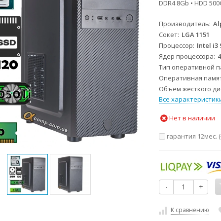
DDR4 8Gb • HDD 500
Производитель
Al
Сокет
LGA 1151
Процессор
Intel i3
Ядер процессора
Тип оперативной 
Оперативная памя
Объем жесткого дис
Все характеристик
Нет в наличии
гарантия 12мес. (
-
+
К сравнению