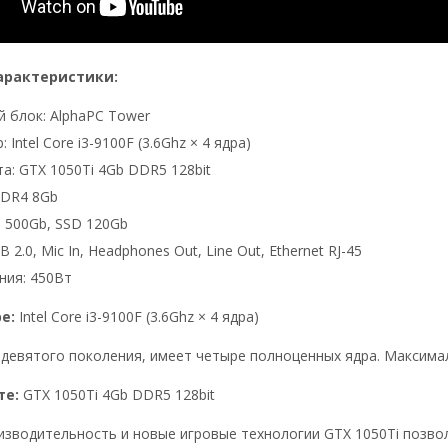
арактеристики:
 блок: AlphaPC Tower
 Intel Core i3-9100F (3.6Ghz × 4 ядра)
а: GTX 1050Ti 4Gb DDR5 128bit
DDR4 8Gb
 500Gb, SSD 120Gb
 2.0, Mic In, Headphones Out, Line Out, Ethernet RJ-45
ния: 450Вт
ре:
Intel Core i3-9100F (3.6Ghz × 4 ядра)
девятого поколения, имеет четыре полноценных ядра. Максимал
те:
GTX 1050Ti 4Gb DDR5 128bit
зводительность и новые игровые технологии GTX 1050Ti позвол