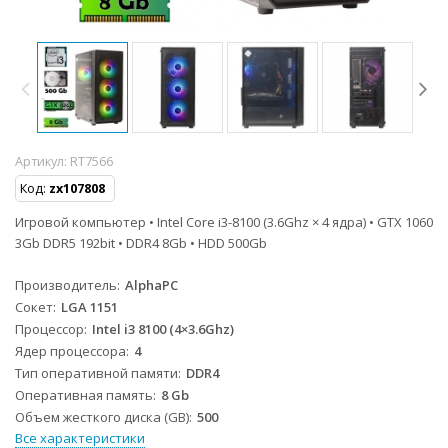
Артикул:
RT7566
Код:
zx107808
Игровой компьютер • Intel Core i3-8100 (3.6Ghz × 4 ядра) • GTX 1060
3Gb DDR5 192bit • DDR4 8Gb • HDD 500Gb
Производитель
AlphaPC
Сокет
LGA 1151
Процессор
Intel i3 8100 (4×3.6Ghz)
Ядер процессора
4
Тип оперативной памяти
DDR4
Оперативная память
8 Gb
Объем жесткого диска (GB)
500
Все характеристики