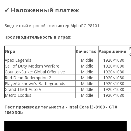
✔ Наложенный платеж
Бюджетный игровой компьютер AlphaPC P8101.
Производительность в играх:
Игра
Качество
Разрешение
Apex Legends
Middle
1920×1080
Call of Duty Modern Warfare
Middle
1920×1080
Counter-Strike: Global Offensive
Middle
1920×1080
Red Dead Redemption 2
Middle
1920×1080
PlayerUnknown's Battlegrounds
Middle
1920×1080
Grand Theft Auto V
Middle
1920×1080
Metro Exodus
Middle
1920×1080
Тест производительности - Intel Core i3-8100 - GTX
1060 3Gb