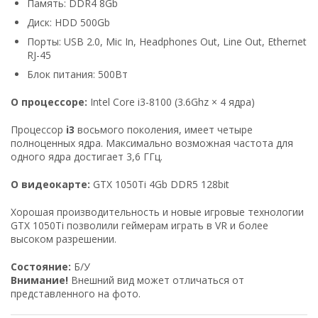
Память: DDR4 8Gb
Диск: HDD 500Gb
Порты: USB 2.0, Mic In, Headphones Out, Line Out, Ethernet
RJ-45
Блок питания: 500Вт
О процессоре:
Intel Core i3-8100 (3.6Ghz × 4 ядра)
Процессор
i3
восьмого поколения, имеет четыре
полноценных ядра. Максимально возможная частота для
одного ядра достигает 3,6 ГГц.
О видеокарте:
GTX 1050Ti 4Gb DDR5 128bit
Хорошая производительность и новые игровые технологии
GTX 1050Ti позволили геймерам играть в VR и более
высоком разрешении.
Состояние:
Б/У
Внимание!
Внешний вид может отличаться от
представленного на фото.