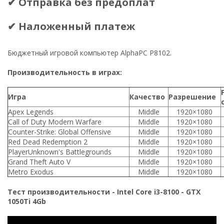
✔ Отправка без предоплат
✔ Наложенный платеж
Бюджетный игровой компьютер AlphaPC P8102.
Производительность в играх:
Игра
Качество
Разрешение
Apex Legends
Middle
1920×1080
Call of Duty Modern Warfare
Middle
1920×1080
Counter-Strike: Global Offensive
Middle
1920×1080
Red Dead Redemption 2
Middle
1920×1080
PlayerUnknown's Battlegrounds
Middle
1920×1080
Grand Theft Auto V
Middle
1920×1080
Metro Exodus
Middle
1920×1080
Тест производительности - Intel Core i3-8100 - GTX
1050Ti 4Gb