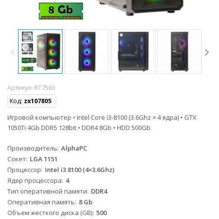
Артикул:
RT7563
Код:
zx107805
Игровой компьютер • Intel Core i3-8100 (3.6Ghz × 4 ядра) • GTX
1050Ti 4Gb DDR5 128bit • DDR4 8Gb • HDD 500Gb
Производитель
AlphaPC
Сокет
LGA 1151
Процессор
Intel i3 8100 (4×3.6Ghz)
Ядер процессора
4
Тип оперативной памяти
DDR4
Оперативная память
8 Gb
Объем жесткого диска (GB)
500