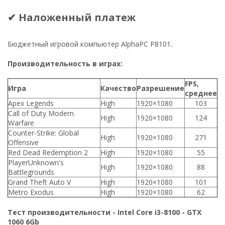
✔ Наложенный платеж
Бюджетный игровой компьютер AlphaPC P8101.
Производительность в играх:
FPS,
Игра
Качество
Разрешение
среднее
Apex Legends
High
1920×1080
103
Call of Duty Modern
High
1920×1080
124
Warfare
Counter-Strike: Global
High
1920×1080
271
Offensive
Red Dead Redemption 2
High
1920×1080
55
PlayerUnknown's
High
1920×1080
88
Battlegrounds
Grand Theft Auto V
High
1920×1080
101
Metro Exodus
High
1920×1080
62
Тест производительности - Intel Core i3-8100 - GTX
1060 6Gb