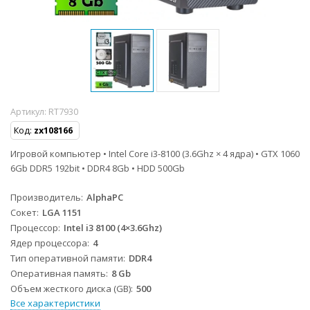
Артикул:
RT7930
Код:
zx108166
Игровой компьютер • Intel Core i3-8100 (3.6Ghz × 4 ядра) • GTX 1060
6Gb DDR5 192bit • DDR4 8Gb • HDD 500Gb
Производитель
AlphaPC
Сокет
LGA 1151
Процессор
Intel i3 8100 (4×3.6Ghz)
Ядер процессора
4
Тип оперативной памяти
DDR4
Оперативная память
8 Gb
Объем жесткого диска (GB)
500
Все характеристики