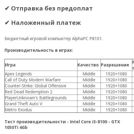
✔ Отправка без предоплат
✔ Наложенный платеж
Бюджетный игровой компьютер AlphaPC P8101.
Производительность в играх:
Игра
Качество
Разрешение
Apex Legends
Middle
1920×1080
Call of Duty Modern Warfare
Middle
1920×1080
Counter-Strike: Global Offensive
Middle
1920×1080
Red Dead Redemption 2
Middle
1920×1080
PlayerUnknown's Battlegrounds
Middle
1920×1080
Grand Theft Auto V
Middle
1920×1080
Metro Exodus
Middle
1920×1080
Тест производительности - Intel Core i3-8100 - GTX
1050Ti 4Gb