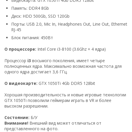
Видеокарта: GTX 1050Ti 4Gb DDR5 128bit
Память: DDR4 8Gb
Диск: HDD 500Gb, SSD 120Gb
Порты: USB 2.0, Mic In, Headphones Out, Line Out, Ethernet
RJ-45
Блок питания: 450Вт
О процессоре:
Intel Core i3-8100 (3.6Ghz × 4 ядра)
Процессор
i3
восьмого поколения, имеет четыре
полноценных ядра. Максимально возможная частота для
одного ядра достигает 3,6 ГГц.
О видеокарте:
GTX 1050Ti 4Gb DDR5 128bit
Хорошая производительность и новые игровые технологии
GTX 1050Ti позволили геймерам играть в VR и более
высоком разрешении.
Состояние:
Б/У
Внимание!
Внешний вид может отличаться от
представленного на фото.