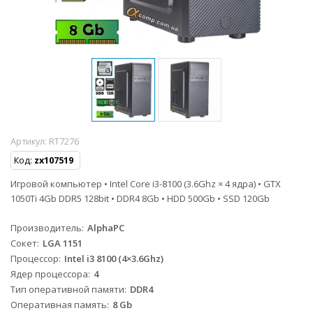
Артикул:
RT7276
Код:
zx107519
Игровой компьютер • Intel Core i3-8100 (3.6Ghz × 4 ядра) • GTX
1050Ti 4Gb DDR5 128bit • DDR4 8Gb • HDD 500Gb • SSD 120Gb
Производитель
AlphaPC
Сокет
LGA 1151
Процессор
Intel i3 8100 (4×3.6Ghz)
Ядер процессора
4
Тип оперативной памяти
DDR4
Оперативная память
8 Gb