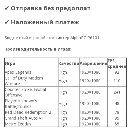
✔ Отправка без предоплат
✔ Наложенный платеж
Бюджетный игровой компьютер AlphaPC P6101.
Производительность в играх:
FPS,
Игра
Качество
Разрешение
среднее
Apex Legends
High
1920×1080
92
Call of Duty Modern
High
1920×1080
110
Warfare
Counter-Strike: Global
High
1920×1080
241
Offensive
PlayerUnknown's
High
1920×1080
48
Battlegrounds
Red Dead Redemption 2
High
1920×1080
78
Grand Theft Auto V
High
1920×1080
95
Metro Exodus
High
1920×1080
55