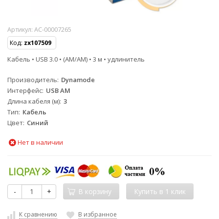
Артикул:
AC-00007265
Код:
zx107509
Кабель • USB 3.0 • (AM/AM) • 3 м • удлинитель
Производитель
Dynamode
Интерфейс
USB AM
Длина кабеля (м)
3
Тип
Кабель
Цвет
Синий
Нет в наличии
-
+
В корзину
К сравнению
В избранное