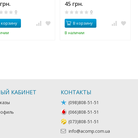
грн.
45 грн.
0
0
 корзину
В корзину
личии
В наличии
ЫЙ КАБИНЕТ
КОНТАКТЫ
казы
(098)808-51-51
рофиль
(066)808-51-51
(073)808-51-51
info@acomp.com.ua