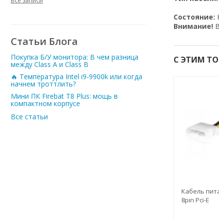
Все записи
Состояние:
Внимание!
В
Статьи Блога
Покупка Б/У монитора: В чем разница
С ЭТИМ Т
между Class A и Class B
🔥 Температура Intel i9-9900k или когда
начнем троттлить?
Мини ПК Firebat T8 Plus: мощь в
компактном корпусе
Все статьи
Кабель пит
8pin Pci-E