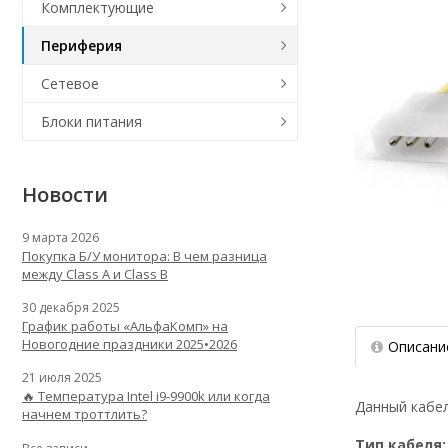
Комплектующие
Периферия
Сетевое
Блоки питания
Новости
9 марта 2026
Покупка Б/У монитора: В чем разница
между Class A и Class B
30 декабря 2025
График работы «АльфаКомп» на
Новогодние праздники 2025•2026
Описани
21 июля 2025
🔥 Температура Intel i9-9900k или когда
Данный кабел
начнем троттлить?
Тип кабеля: