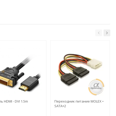
ь HDMI - DVI 1.5m
Переходник питание MOLEX •
SATA×2