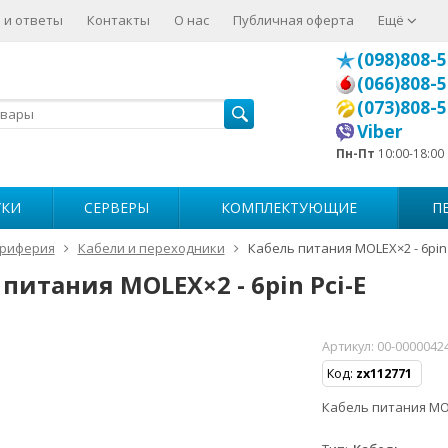
 и ответы
Контакты
О нас
Публичная оферта
Ещё
(098)808-5
(066)808-5
(073)808-5
Viber
Пн-Пт
10:00-18:00
УКИ
СЕРВЕРЫ
КОМПЛЕКТУЮЩИЕ
П
риферия
Кабели и переходники
Кабель питания MOLEX×2 - 6pin 
питания MOLEX×2 - 6pin Pci-E
Артикул:
00-0000042
Код:
zx112771
Кабель питания MOL