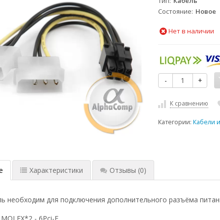
Тип
Кабель
Состояние
Новое
Нет в наличии
-
+
К сравнению
Категории:
Кабели 
е
Характеристики
Отзывы
(0)
ь необходим для подключения дополнительного разъёма питания
MOLEX*2 - 6Pci-E