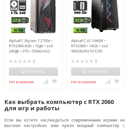
AlphaPC (Ryzen 7 2700x •
AlphaPC (i5 10400F •
RTX2060 6Gb • 16gb • ssd
RTX2060 • 16Gb • ssd
240gb • 3Tb • 500w) AG2-
960Gb) RG10-T205
T204
0
0
В корзину
В корзину
Нет в наличии
Нет в наличии
Как выбрать компьютер с RTX 2060
для игр и работы
Если вы хотите наслаждаться современными играми на
высоких настройках, вам нужен мощный компьютер с