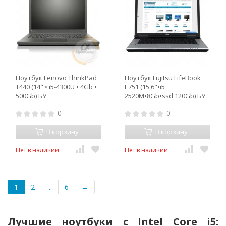
Ноутбук Lenovo ThinkPad
Ноутбук Fujitsu LifeBook
T440 (14" • i5-4300U • 4Gb •
E751 (15.6"•i5
500Gb) БУ
2520M•8Gb•ssd 120Gb) БУ
0
0
В корзину
В корзину
Нет в наличии
Нет в наличии
1
2
...
6
→
Лучшие ноутбуки с Intel Core i5: