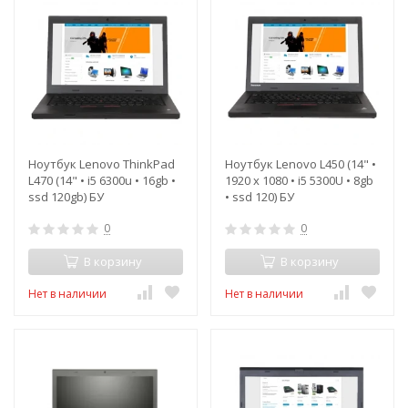
Ноутбук Lenovo ThinkPad
Ноутбук Lenovo L450 (14" •
L470 (14" • i5 6300u • 16gb •
1920 x 1080 • i5 5300U • 8gb
ssd 120gb) БУ
• ssd 120) БУ
0
0
В корзину
В корзину
Нет в наличии
Нет в наличии