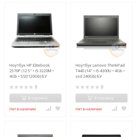
Ноутбук HP Elitebook
Ноутбук Lenovo ThinkPad
2570P (12.5" • i5-3220M •
T440 (14" • i5-4300U • 4Gb •
4Gb • SSD120Gb) БУ
ssd 240Gb) БУ
0
0
В корзину
В корзину
Нет в наличии
Нет в наличии