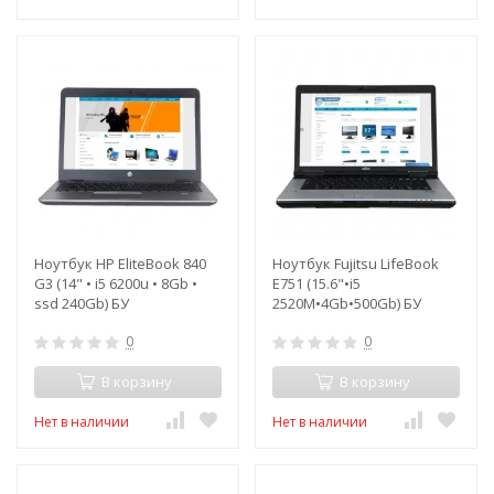
Ноутбук HP EliteBook 840
Ноутбук Fujitsu LifeBook
G3 (14" • i5 6200u • 8Gb •
E751 (15.6"•i5
ssd 240Gb) БУ
2520M•4Gb•500Gb) БУ
0
0
В корзину
В корзину
Нет в наличии
Нет в наличии