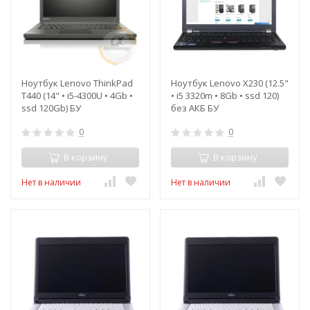
Ноутбук Lenovo ThinkPad
Ноутбук Lenovo X230 (12.5"
T440 (14" • i5-4300U • 4Gb •
• i5 3320m • 8Gb • ssd 120)
ssd 120Gb) БУ
без АКБ БУ
0
0
В корзину
В корзину
Нет в наличии
Нет в наличии