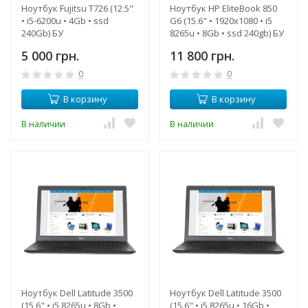
Ноутбук Fujitsu T726 (12.5"
Ноутбук HP EliteBook 850
• i5-6200u • 4Gb • ssd
G6 (15.6" • 1920х1080 • i5
240Gb) БУ
8265u • 8Gb • ssd 240gb) БУ
5 000 грн.
11 800 грн.
0
0
В корзину
В корзину
В наличии
В наличии
Ноутбук Dell Latitude 3500
Ноутбук Dell Latitude 3500
(15.6" • i5 8265u • 8Gb •
(15.6" • i5 8265u • 16Gb •