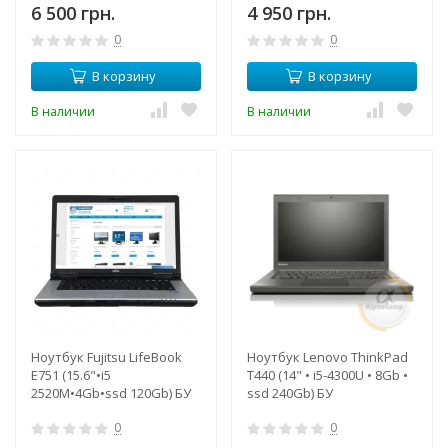
6 500 грн.
4 950 грн.
0
0
В корзину
В корзину
В наличии
В наличии
Ноутбук Fujitsu LifeBook
Ноутбук Lenovo ThinkPad
E751 (15.6"•i5
T440 (14" • i5-4300U • 8Gb •
2520M•4Gb•ssd 120Gb) БУ
ssd 240Gb) БУ
0
0