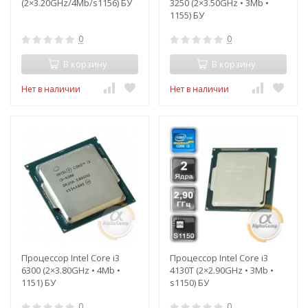
(2×3.20GHz/4Mb/s1156) БУ
3250 (2×3.50GHz • 3Mb •
1155) БУ
0
0
В корзину
В корзину
Нет в наличии
Нет в наличии
Процессор Intel Core i3
Процессор Intel Core i3
6300 (2×3.80GHz • 4Mb •
4130T (2×2.90GHz • 3Mb •
1151) БУ
s1150) БУ
0
0