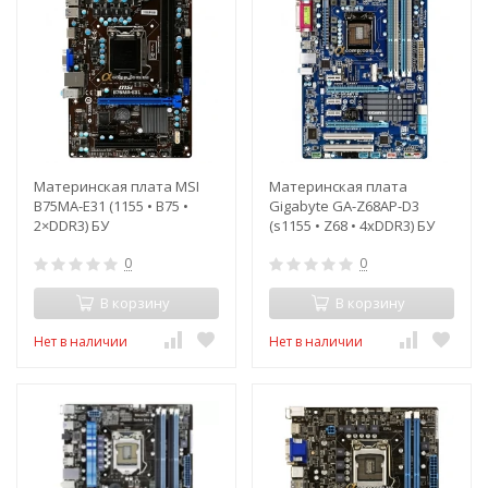
Материнская плата MSI
Материнская плата
B75MA-E31 (1155 • B75 •
Gigabyte GA-Z68AP-D3
2×DDR3) БУ
(s1155 • Z68 • 4xDDR3) БУ
0
0
В корзину
В корзину
Нет в наличии
Нет в наличии