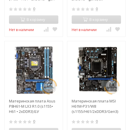
3) БУ
0
0
В корзину
В корзину
Нет в наличии
Нет в наличии
Материнская плата Asus
Материнская плата MSI
P8H61-M LX3 R1.0 (s1155•
H61M-P31/W8
H61 • 2xDDR3) БУ
(s1155/H61/2xDDR3/Gen3)
БУ
0
0