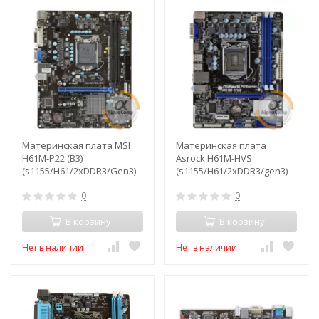
Материнская плата MSI
Материнская плата
H61M-P22 (B3)
Asrock H61M-HVS
(s1155/H61/2xDDR3/Gen3)
(s1155/H61/2xDDR3/gen3)
БУ
БУ
0
0
В корзину
В корзину
Нет в наличии
Нет в наличии