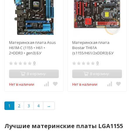
Материнская плата Asus
Материнская плата
H61M-C (1155 • H61 •
Biostar TH61A
2×DDR3 • gen3) БУ
(s1155/H61/2xDDR3) БУ
0
0
В корзину
В корзину
Нет в наличии
Нет в наличии
1
2
3
4
→
Лучшие материнские платы LGA1155