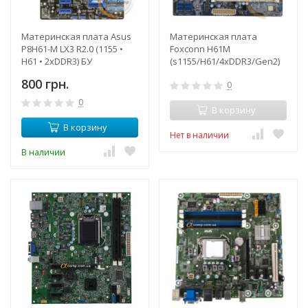
Материнская плата Asus
Материнская плата
P8H61-M LX3 R2.0 (1155 •
Foxconn H61M
H61 • 2xDDR3) БУ
(s1155/H61/4xDDR3/Gen2)
БУ
800 грн.
0
0
В корзину
В корзину
Нет в наличии
В наличии