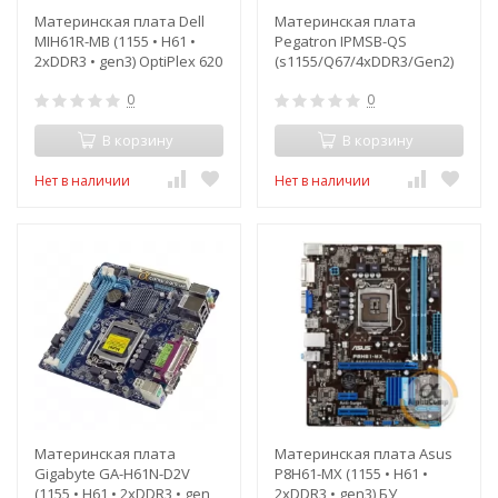
Материнская плата Dell
Материнская плата
MIH61R-MB (1155 • H61 •
Pegatron IPMSB-QS
2xDDR3 • gen3) OptiPlex 620
(s1155/Q67/4xDDR3/Gen2)
3010 390 БУ
БУ
0
0
В корзину
В корзину
Нет в наличии
Нет в наличии
Материнская плата
Материнская плата Asus
Gigabyte GA-H61N-D2V
P8H61-MX (1155 • H61 •
(1155 • H61 • 2xDDR3 • gen
2xDDR3 • gen3) БУ