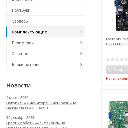
Ноутбуки
Серверы
Комплектующие
Материнска
Периферия
P33 (s1150 •
Сетевое
Блоки питания
В корзи
Нет в налич
Новости
9 марта 2026
Покупка Б/У монитора: В чем разница
между Class A и Class B
30 декабря 2025
График работы «АльфаКомп» на