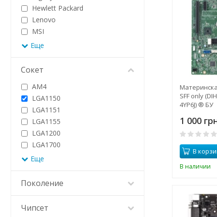
Hewlett Packard
Lenovo
MSI
Еще
Сокет
AM4
Материнская
SFF only (DI
LGA1150
4YP6J) ® БУ
LGA1151
1 000 грн
LGA1155
LGA1200
LGA1700
В корзи
Еще
В наличии
Поколение
Чипсет