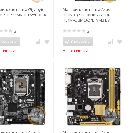
ринская плата Gigabyte
Материнская плата Asus
1-S1 (s1150/H81/2xDDR3)
H81M-C (s1150/H81/2xDDR3)
H81M-C/BM6AD/DP/MB БУ
0
0
 корзину
В корзину
 наличии
Нет в наличии
ринская плата Asrock
Материнская плата Asus