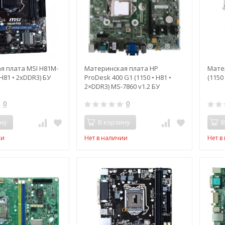
я плата MSI H81M-
Материнская плата HP
Мате
 H81 • 2xDDR3) БУ
ProDesk 400 G1 (1150 • H81 •
(1150
2×DDR3) MS-7860 v1.2 БУ
0
0
ну
В корзину
В
ии
Нет в наличии
Нет в