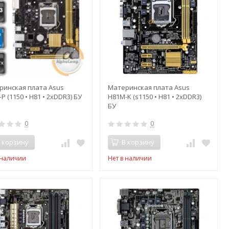
ринская плата Asus
Материнская плата Asus
P (1150 • H81 • 2xDDR3) БУ
H81M-K (s1150 • H81 • 2xDDR3)
БУ
0
0
 корзину
В корзину
 наличии
Нет в наличии