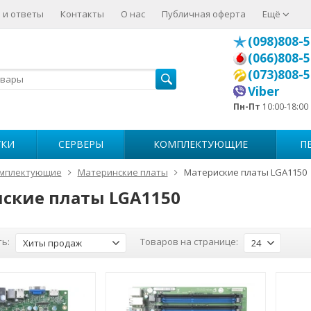
 и ответы
Контакты
О нас
Публичная оферта
Ещё
(098)808-5
(066)808-5
(073)808-5
Viber
Пн-Пт
10:00-18:00
УКИ
СЕРВЕРЫ
КОМПЛЕКТУЮЩИЕ
П
мплектующие
Материнские платы
Материские платы LGA1150
ские платы LGA1150
ь:
Товаров на странице:
Хиты продаж
24