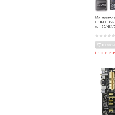
Материнска
H81M-C BM2
(s1150/H81/
В корзи
Нет в налич