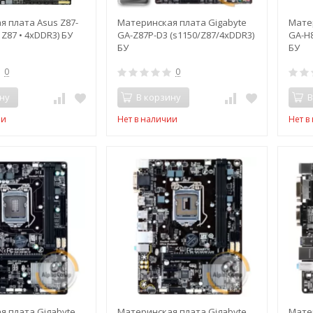
 плата Asus Z87-
Материнская плата Gigabyte
Мате
 Z87 • 4xDDR3) БУ
GA-Z87P-D3 (s1150/Z87/4xDDR3)
GA-H8
БУ
БУ
0
0
ну
В корзину
В
ии
Нет в наличии
Нет в
я плата Gigabyte
Материнская плата Gigabyte
Мате