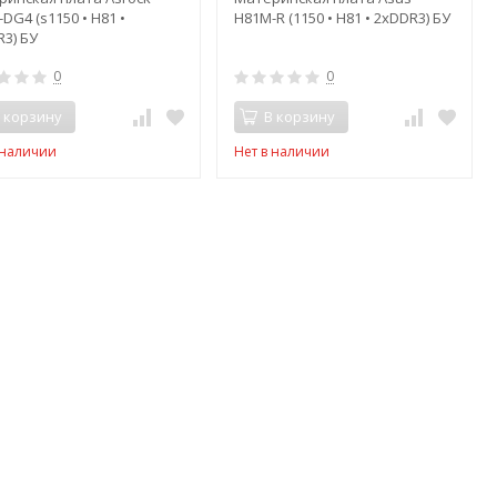
DG4 (s1150 • H81 •
H81M-R (1150 • H81 • 2xDDR3) БУ
3) БУ
0
0
 корзину
В корзину
 наличии
Нет в наличии