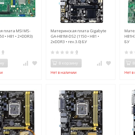
я плата MSI MS-
Материнская плата Gigabyte
Мате
150 • H81 • 2×DDR3)
GA-H81M-DS2 (1150 • H81 •
H81H3
2xDDR3 • rev.3.0) БУ
БУ
0
0
ну
В корзину
В
ии
Нет в наличии
Нет в