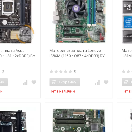
я плата Asus
Материнская плата Lenovo
Мате
 • H81 • 2xDDR3) БУ
IS8XM (1150 • Q87 • 4×DDR3) БУ
H81M-
0
0
ну
В корзину
В
ии
Нет в наличии
Нет в