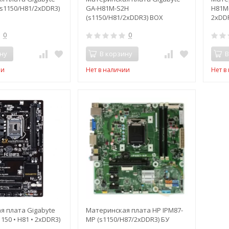
s1150/H81/2xDDR3)
GA-H81M-S2H
H81M-
(s1150/H81/2xDDR3) BOX
2xDDR
0
0
ну
В корзину
В
ии
Нет в наличии
Нет в
я плата Gigabyte
Материнская плата HP IPM87-
150 • H81 • 2xDDR3)
MP (s1150/H87/2xDDR3) БУ