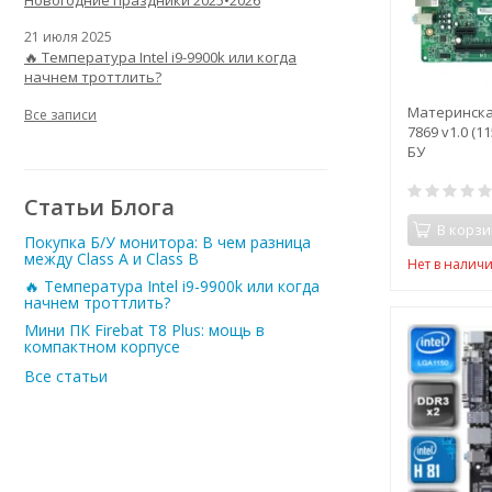
Новогодние праздники 2025•2026
21 июля 2025
🔥 Температура Intel i9-9900k или когда
начнем троттлить?
Материнска
Все записи
7869 v1.0 (1
БУ
Статьи Блога
В корзи
Покупка Б/У монитора: В чем разница
между Class A и Class B
Нет в налич
🔥 Температура Intel i9-9900k или когда
начнем троттлить?
Мини ПК Firebat T8 Plus: мощь в
компактном корпусе
Все статьи