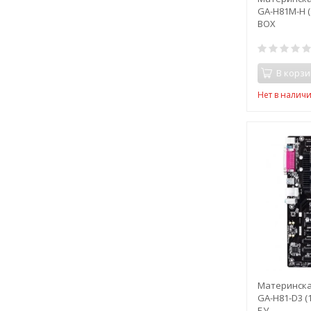
GA-H81M-H (
BOX
В корзи
Нет в налич
Материнска
GA-H81-D3 (1
БУ