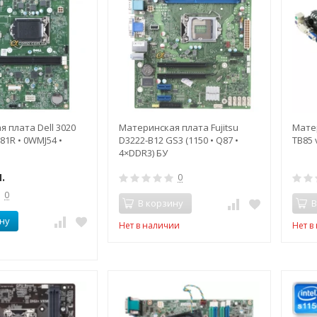
 плата Dell 3020
Материнская плата Fujitsu
Матер
H81R • 0WMJ54 •
D3222-B12 GS3 (1150 • Q87 •
TB85 
4×DDR3) БУ
.
0
0
В корзину
В
ну
Нет в наличии
Нет в