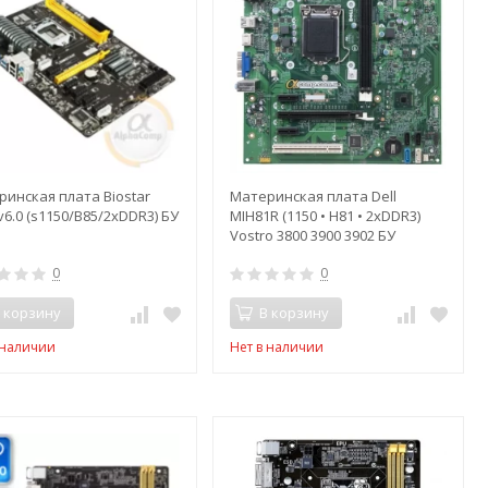
инская плата Biostar
Материнская плата Dell
v6.0 (s1150/B85/2xDDR3) БУ
MIH81R (1150 • H81 • 2xDDR3)
Vostro 3800 3900 3902 БУ
0
0
 корзину
В корзину
 наличии
Нет в наличии