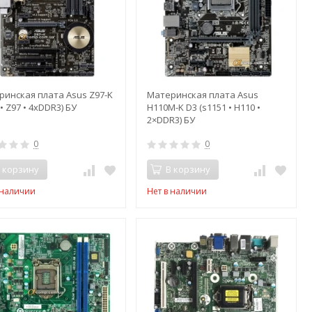
ринская плата Asus Z97-K
Материнская плата Asus
 • Z97 • 4xDDR3) БУ
H110M-K D3 (s1151 • H110 •
2×DDR3) БУ
0
0
 корзину
В корзину
 наличии
Нет в наличии