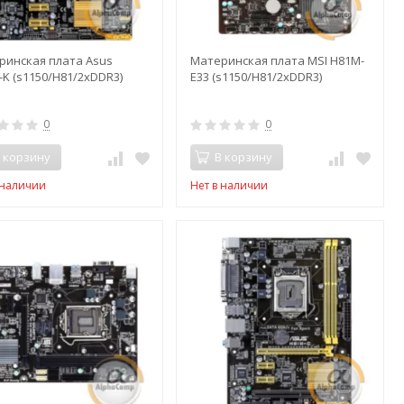
ринская плата Asus
Материнская плата MSI H81M-
K (s1150/H81/2xDDR3)
E33 (s1150/H81/2xDDR3)
0
0
 корзину
В корзину
 наличии
Нет в наличии