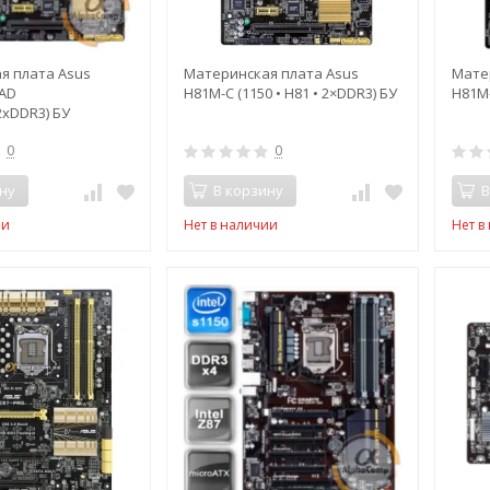
я плата Asus
Материнская плата Asus
Мате
AD
H81M-C (1150 • H81 • 2×DDR3) БУ
H81M-
2xDDR3) БУ
0
0
ну
В корзину
В
ии
Нет в наличии
Нет в