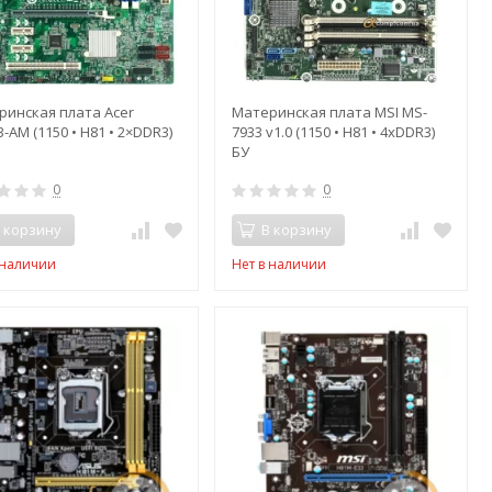
ринская плата Acer
Материнская плата MSI MS-
-AM (1150 • H81 • 2×DDR3)
7933 v1.0 (1150 • H81 • 4xDDR3)
БУ
0
0
 корзину
В корзину
 наличии
Нет в наличии