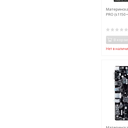
Материнская
PRO (s1150 •
В корзи
Нет в налич
Материнска