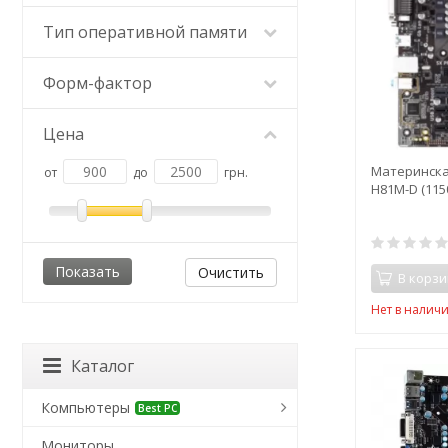
Тип оперативной памяти
Форм-фактор
Цена
Материнска
от
до
грн.
H81M-D (1150
Очистить
В корзи
Нет в налич
Каталог
Компьютеры
Best PC
Мониторы