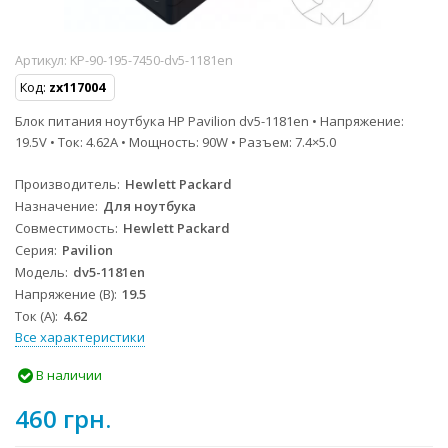
Артикул:
KP-90-195-7450-dv5-1181en
Код:
zx117004
Блок питания ноутбука HP Pavilion dv5-1181en • Напряжение:
19.5V • Ток: 4.62A • Мощность: 90W • Разъем: 7.4×5.0
Производитель
Hewlett Packard
Назначение
Для ноутбука
Совместимость
Hewlett Packard
Серия
Pavilion
Модель
dv5-1181en
Напряжение (В)
19.5
Ток (А)
4.62
Все характеристики
В наличии
460 грн.