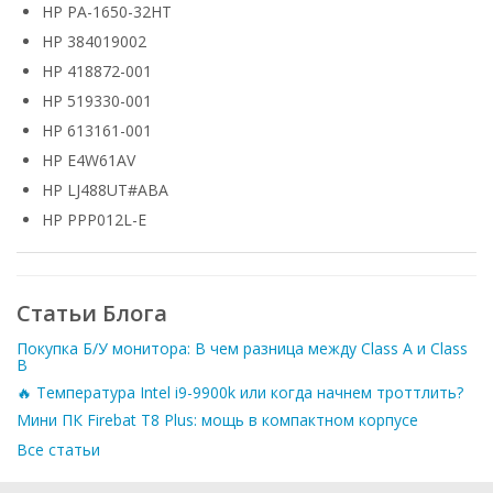
HP PA-1650-32HT
HP 384019002
HP 418872-001
HP 519330-001
HP 613161-001
HP E4W61AV
HP LJ488UT#ABA
HP PPP012L-E
Статьи Блога
Покупка Б/У монитора: В чем разница между Class A и Class
B
🔥 Температура Intel i9-9900k или когда начнем троттлить?
Мини ПК Firebat T8 Plus: мощь в компактном корпусе
Все статьи