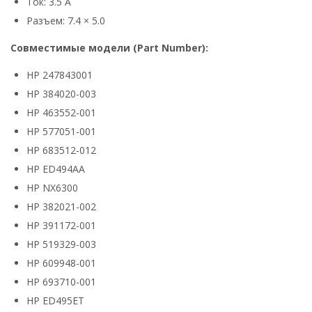
Ток: 3.5 А
Разъем: 7.4 × 5.0
Совместимые модели (Part Number):
HP 247843001
HP 384020-003
HP 463552-001
HP 577051-001
HP 683512-012
HP ED494AA
HP NX6300
HP 382021-002
HP 391172-001
HP 519329-003
HP 609948-001
HP 693710-001
HP ED495ET