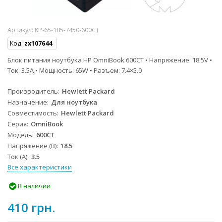
Артикул:
KP-65-185-7450-600CT
Код:
zx107644
Блок питания ноутбука HP OmniBook 600CT • Напряжение: 18.5V •
Ток: 3.5A • Мощность: 65W • Разъем: 7.4×5.0
Производитель
Hewlett Packard
Назначение
Для ноутбука
Совместимость
Hewlett Packard
Серия
OmniBook
Модель
600CT
Напряжение (В)
18.5
Ток (А)
3.5
Все характеристики
В наличии
410 грн.