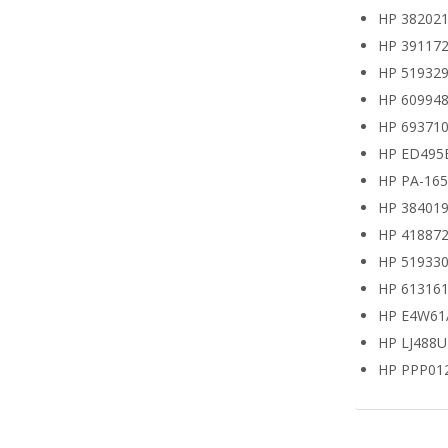
HP 382021
HP 391172
HP 519329
HP 609948
HP 693710
HP ED495
HP PA-16
HP 38401
HP 418872
HP 519330
HP 613161
HP E4W61
HP LJ488
HP PPP01