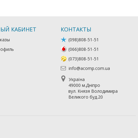
ЫЙ КАБИНЕТ
КОНТАКТЫ
казы
(098)808-51-51
рофиль
(066)808-51-51
(073)808-51-51
info@acomp.com.ua
Україна
49000 м.Дніпро
вул. Князя Володимира
Великого буд.20