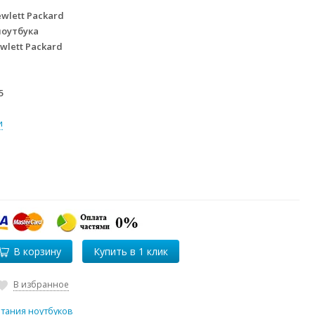
wlett Packard
ноутбука
wlett Packard
5
и
В корзину
В избранное
итания ноутбуков