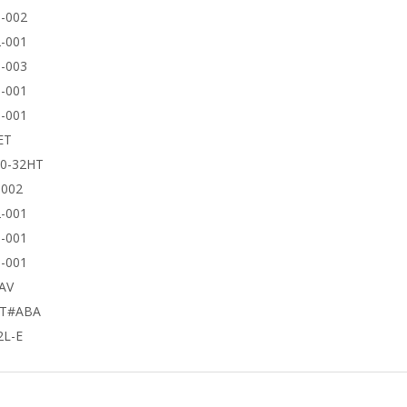
-002
-001
-003
-001
-001
ET
50-32HT
9002
-001
-001
-001
AV
UT#ABA
2L-E