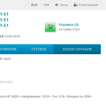
RUS
UKR
Вход
Регистрация
1-51
1-51
Корзина (
0
)
1-51
на сумму
0 грн.
Сб
10:00-16:00
ЕРИФЕРИЯ
СЕТЕВОЕ
БЛОКИ ПИТАНИЯ
HP G62X
7450-G62X
ка HP G62X • Напряжение: 18.5V • Ток: 3.5A • Мощность: 65W •