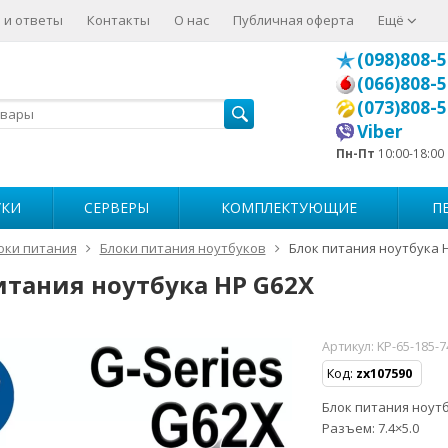
 и ответы
Контакты
О нас
Публичная оферта
Ещё
(098)808-5
(066)808-5
(073)808-5
Viber
Пн-Пт
10:00-18:00
УКИ
СЕРВЕРЫ
КОМПЛЕКТУЮЩИЕ
П
оки питания
Блоки питания ноутбуков
Блок питания ноутбука 
итания ноутбука HP G62X
Артикул:
KP-65-185-
Код:
zx107590
Блок питания ноутбу
Разъем: 7.4×5.0