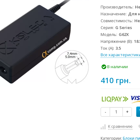
Производитель
He
Назначение
Для 
Совместимость
He
Серия
G Series
Модель
G62X
Напряжение (В)
18.
Ток (А)
3.5
Все характеристик
В наличии
410 грн.
-
+
К сравнению
Категории:
Блоки п