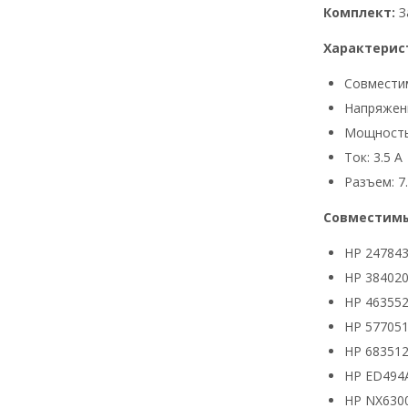
Комплект:
З
Характерис
Совмести
Напряжени
Мощность
Ток: 3.5 А
Разъем: 7.
Совместимы
HP 24784
HP 384020
HP 463552
HP 577051
HP 683512
HP ED494
HP NX630