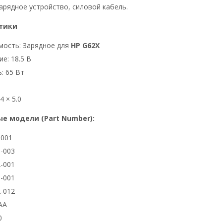
арядное устройство, силовой кабель.
тики
мость: Зарядное для
HP G62X
е: 18.5 В
: 65 Вт
4 × 5.0
е модели (Part Number):
3001
-003
-001
-001
-012
AA
0