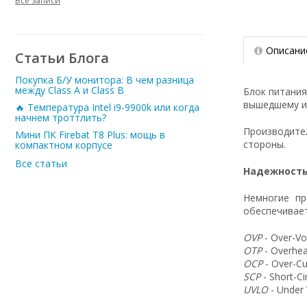
Все записи
Описани
Статьи Блога
Покупка Б/У монитора: В чем разница
между Class A и Class B
Блок питани
вышедшему из
🔥 Температура Intel i9-9900k или когда
начнем троттлить?
Производит
Мини ПК Firebat T8 Plus: мощь в
стороны.
компактном корпусе
Все статьи
Надежность
Немногие пр
обеспечивает
OVP
- Over-Vo
OTP
- Overhea
OCP
- Over-Cu
SCP
- Short-C
UVLO
- Under