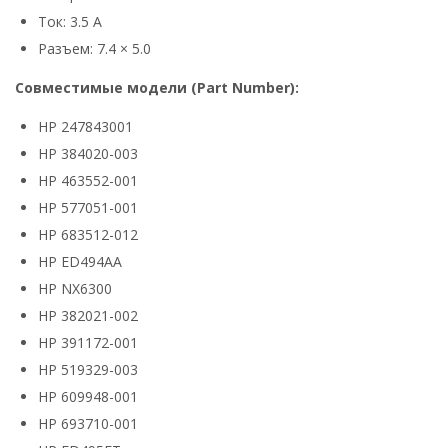
Ток: 3.5 А
Разъем: 7.4 × 5.0
Совместимые модели (Part Number):
HP 247843001
HP 384020-003
HP 463552-001
HP 577051-001
HP 683512-012
HP ED494AA
HP NX6300
HP 382021-002
HP 391172-001
HP 519329-003
HP 609948-001
HP 693710-001