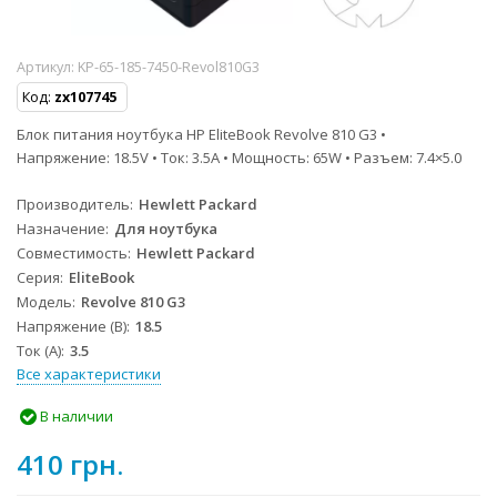
Артикул:
KP-65-185-7450-Revol810G3
Код:
zx107745
Блок питания ноутбука HP EliteBook Revolve 810 G3 •
Напряжение: 18.5V • Ток: 3.5A • Мощность: 65W • Разъем: 7.4×5.0
Производитель
Hewlett Packard
Назначение
Для ноутбука
Совместимость
Hewlett Packard
Серия
EliteBook
Модель
Revolve 810 G3
Напряжение (В)
18.5
Ток (А)
3.5
Все характеристики
В наличии
410 грн.