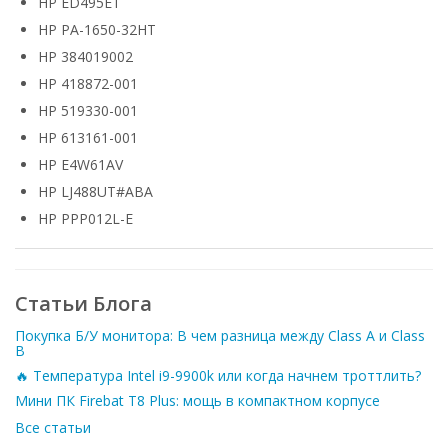
HP ED495ET
HP PA-1650-32HT
HP 384019002
HP 418872-001
HP 519330-001
HP 613161-001
HP E4W61AV
HP LJ488UT#ABA
HP PPP012L-E
Статьи Блога
Покупка Б/У монитора: В чем разница между Class A и Class
B
🔥 Температура Intel i9-9900k или когда начнем троттлить?
Мини ПК Firebat T8 Plus: мощь в компактном корпусе
Все статьи