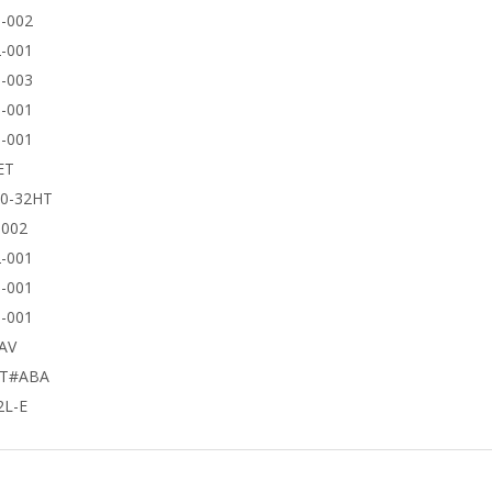
-002
-001
-003
-001
-001
ET
50-32HT
9002
-001
-001
-001
AV
UT#ABA
2L-E