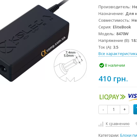
Производитель
He
Назначение
Для 
Совместимость
He
Серия
EliteBook
Модель
8470W
Напряжение (В)
18.
Ток (А)
3.5
Все характеристик
В наличии
410 грн.
-
+
К сравнению
Категории:
Блоки п