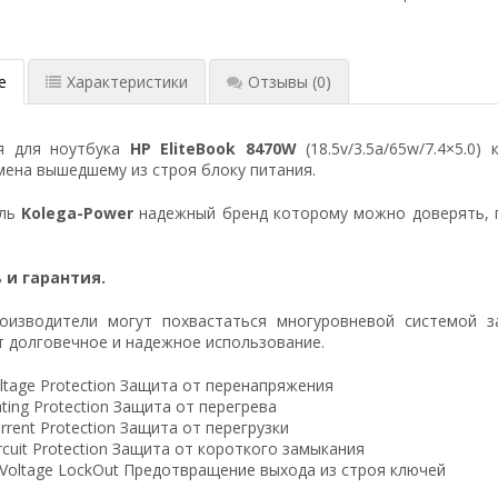
е
Характеристики
Отзывы
(0)
я для ноутбука
HP EliteBook 8470W
(18.5v/3.5a/65w/7.4×5.0
ена вышедшему из строя блоку питания.
ель
Kolega-Power
надежный бренд которому можно доверять, 
 и гарантия.
оизводители могут похвастаться многуровневой системой з
 долговечное и надежное использование.
ltage Protection Защита от перенапряжения
ting Protection Защита от перегрева
rrent Protection Защита от перегрузки
ircuit Protection Защита от короткого замыкания
 Voltage LockOut Предотвращение выхода из строя ключей