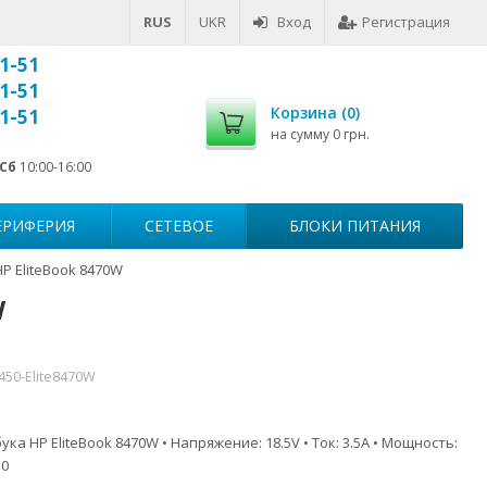
RUS
UKR
Вход
Регистрация
1-51
1-51
Корзина (
0
)
1-51
на сумму
0 грн.
Сб
10:00-16:00
ЕРИФЕРИЯ
СЕТЕВОЕ
БЛОКИ ПИТАНИЯ
P EliteBook 8470W
W
450-Elite8470W
ка HP EliteBook 8470W • Напряжение: 18.5V • Ток: 3.5A • Мощность:
.0