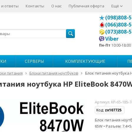
 и ответы
Контакты
О нас
Публичная оферта
Ещё
(098)808-5
(066)808-5
(073)808-5
Viber
Пн-Пт
10:00-18:00
УКИ
СЕРВЕРЫ
КОМПЛЕКТУЮЩИЕ
П
оки питания
Блоки питания ноутбуков
Блок питания ноутбука H
итания ноутбука HP EliteBook 8470
Артикул:
KP-65-185-7
Код:
zx107725
Блок питания ноутбу
65W • Разъем: 7.4×5