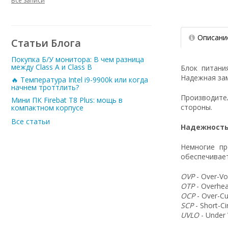
Все записи
Описани
Статьи Блога
Покупка Б/У монитора: В чем разница
между Class A и Class B
Блок питани
Надежная зам
🔥 Температура Intel i9-9900k или когда
начнем троттлить?
Производит
Мини ПК Firebat T8 Plus: мощь в
стороны.
компактном корпусе
Все статьи
Надежность
Немногие пр
обеспечивает
OVP
- Over-Vo
OTP
- Overhea
OCP
- Over-Cu
SCP
- Short-C
UVLO
- Under