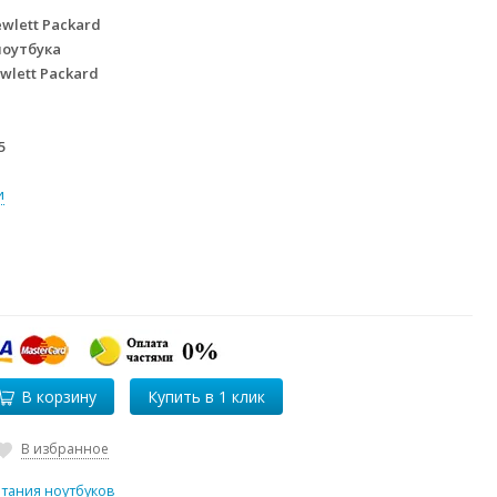
wlett Packard
ноутбука
wlett Packard
5
и
В корзину
В избранное
итания ноутбуков