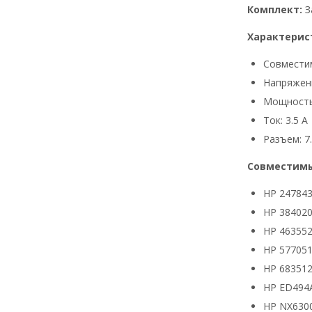
Комплект:
З
Характерис
Совмести
Напряжени
Мощность
Ток: 3.5 А
Разъем: 7.
Совместимы
HP 24784
HP 384020
HP 463552
HP 577051
HP 683512
HP ED494
HP NX630