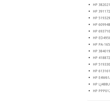
HP 382021
HP 391172
HP 519329
HP 609948
HP 693710
HP ED495
HP PA-16
HP 38401
HP 418872
HP 519330
HP 613161
HP E4W61
HP LJ488
HP PPP01