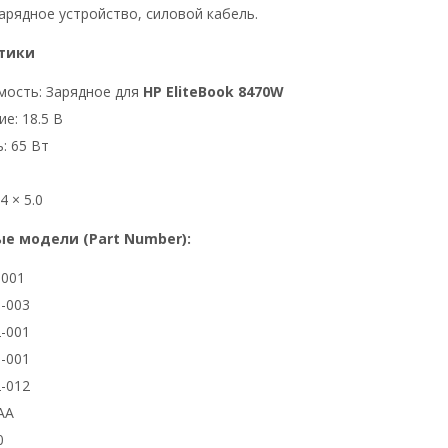
арядное устройство, силовой кабель.
тики
мость: Зарядное для
HP EliteBook 8470W
е: 18.5 В
: 65 Вт
4 × 5.0
е модели (Part Number):
3001
-003
-001
-001
-012
AA
0