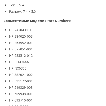
Ток: 3.5 А
Разъем: 7.4 × 5.0
Совместимые модели (Part Number):
HP 247843001
HP 384020-003
HP 463552-001
HP 577051-001
HP 683512-012
HP ED494AA
HP NX6300
HP 382021-002
HP 391172-001
HP 519329-003
HP 609948-001
HP 693710-001