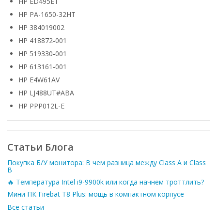
HP ED495ET
HP PA-1650-32HT
HP 384019002
HP 418872-001
HP 519330-001
HP 613161-001
HP E4W61AV
HP LJ488UT#ABA
HP PPP012L-E
Статьи Блога
Покупка Б/У монитора: В чем разница между Class A и Class
B
🔥 Температура Intel i9-9900k или когда начнем троттлить?
Мини ПК Firebat T8 Plus: мощь в компактном корпусе
Все статьи