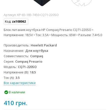
Артикул:
KP-65-185-7450-CQ71-220SO
Код:
zx108062
Блок питания ноутбука HP Compaq Presario CQ71-220SO •
Напряжение: 18.5V • Ток: 3.5A • Мощность: 65W • Разъем: 7.4×5.0
Производитель
Hewlett Packard
Назначение
Для ноутбука
Совместимость
Compaq
Серия
Compaq Presario
Модель
CQ71-220SO
Напряжение (В)
18.5
Ток (А)
3.5
Все характеристики
В наличии
410 грн.