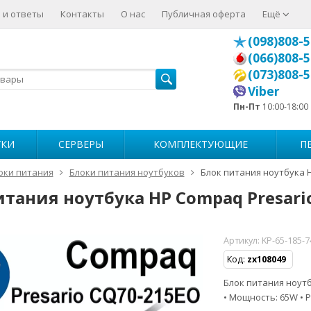
 и ответы
Контакты
О нас
Публичная оферта
Ещё
(098)808-5
(066)808-5
(073)808-5
Viber
Пн-Пт
10:00-18:00
УКИ
СЕРВЕРЫ
КОМПЛЕКТУЮЩИЕ
П
оки питания
Блоки питания ноутбуков
Блок питания ноутбука 
итания ноутбука HP Compaq Presari
Артикул:
KP-65-185-
Код:
zx108049
Блок питания ноутб
• Мощность: 65W • Р