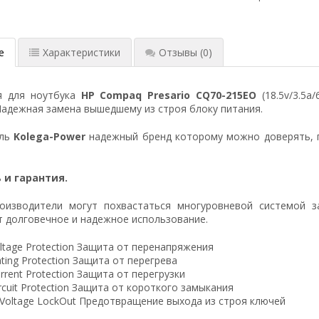
е
Характеристики
Отзывы
(0)
я для ноутбука
HP Compaq Presario CQ70-215EO
(18.5v/3.5a
Надежная замена вышедшему из строя блоку питания.
ель
Kolega-Power
надежный бренд которому можно доверять, 
 и гарантия.
оизводители могут похвастаться многуровневой системой з
 долговечное и надежное использование.
ltage Protection Защита от перенапряжения
ting Protection Защита от перегрева
rrent Protection Защита от перегрузки
ircuit Protection Защита от короткого замыкания
 Voltage LockOut Предотвращение выхода из строя ключей