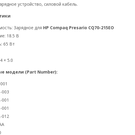
арядное устройство, силовой кабель.
тики
мость: Зарядное для
HP Compaq Presario CQ70-215EO
е: 18.5 В
: 65 Вт
4 × 5.0
е модели (Part Number):
3001
-003
-001
-001
-012
AA
0