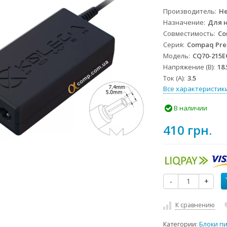
Производитель
He
Назначение
Для 
Совместимость
Co
Серия
Compaq Pre
Модель
CQ70-215E
Напряжение (В)
18.
Ток (А)
3.5
Все характеристик
В наличии
410 грн.
-
+
К сравнению
Категории:
Блоки п