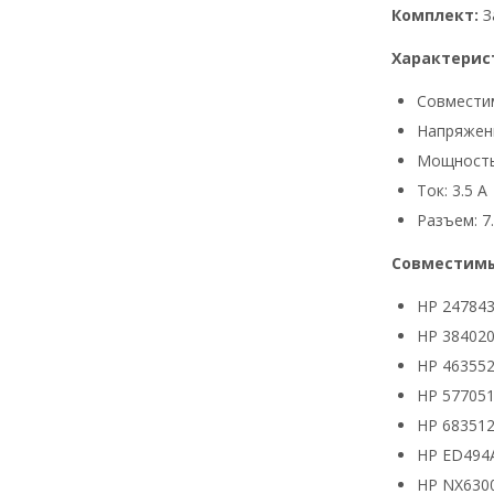
Комплект:
З
Характерис
Совмести
Напряжени
Мощность
Ток: 3.5 А
Разъем: 7.
Совместимы
HP 24784
HP 384020
HP 463552
HP 577051
HP 683512
HP ED494
HP NX630