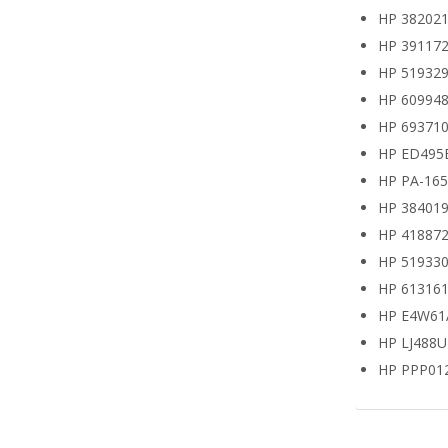
HP 382021
HP 391172
HP 519329
HP 609948
HP 693710
HP ED495
HP PA-16
HP 38401
HP 418872
HP 519330
HP 613161
HP E4W61
HP LJ488
HP PPP01