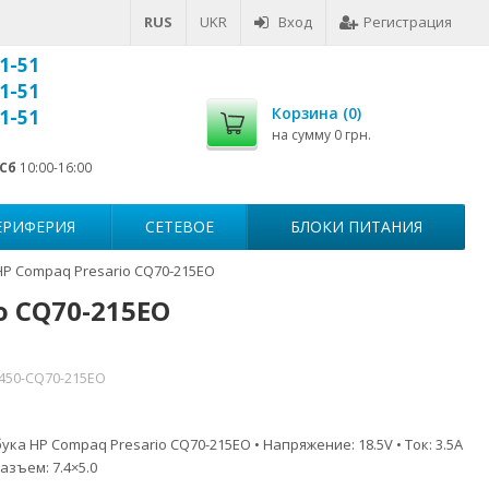
RUS
UKR
Вход
Регистрация
1-51
1-51
Корзина (
0
)
1-51
на сумму
0 грн.
Сб
10:00-16:00
ЕРИФЕРИЯ
СЕТЕВОЕ
БЛОКИ ПИТАНИЯ
HP Compaq Presario CQ70-215EO
o CQ70-215EO
7450-CQ70-215EO
ука HP Compaq Presario CQ70-215EO • Напряжение: 18.5V • Ток: 3.5A
азъем: 7.4×5.0