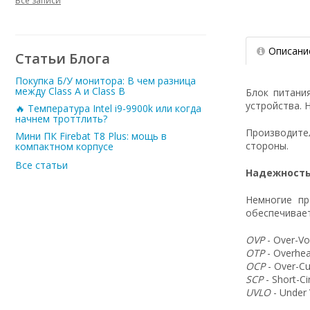
Все записи
Описани
Статьи Блога
Покупка Б/У монитора: В чем разница
между Class A и Class B
Блок питани
устройства. 
🔥 Температура Intel i9-9900k или когда
начнем троттлить?
Производит
Мини ПК Firebat T8 Plus: мощь в
стороны.
компактном корпусе
Все статьи
Надежность
Немногие пр
обеспечивает
OVP
- Over-Vo
OTP
- Overhea
OCP
- Over-Cu
SCP
- Short-C
UVLO
- Under