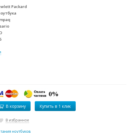
wlett Packard
ноутбука
mpaq
sario
O
5
и
В корзину
В избранное
итания ноутбуков