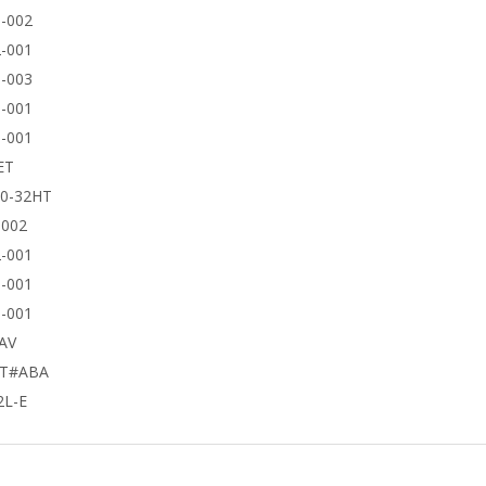
-002
-001
-003
-001
-001
ET
50-32HT
9002
-001
-001
-001
AV
UT#ABA
2L-E