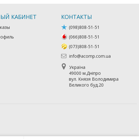
ЫЙ КАБИНЕТ
КОНТАКТЫ
казы
(098)808-51-51
рофиль
(066)808-51-51
(073)808-51-51
info@acomp.com.ua
Україна
49000 м.Дніпро
вул. Князя Володимира
Великого буд.20