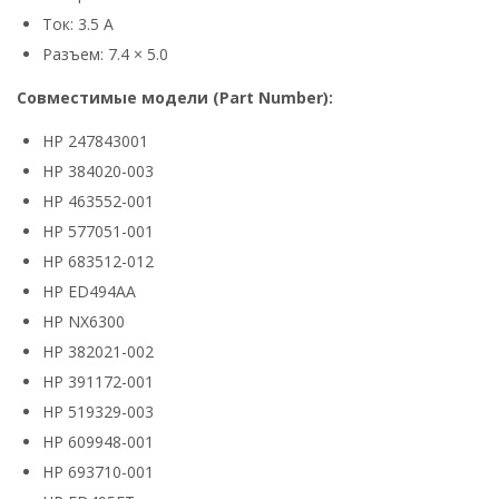
Ток: 3.5 А
Разъем: 7.4 × 5.0
Совместимые модели (Part Number):
HP 247843001
HP 384020-003
HP 463552-001
HP 577051-001
HP 683512-012
HP ED494AA
HP NX6300
HP 382021-002
HP 391172-001
HP 519329-003
HP 609948-001
HP 693710-001