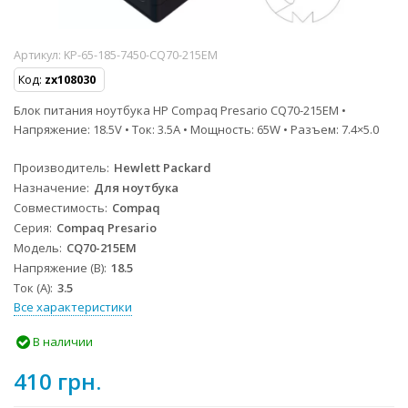
Артикул:
KP-65-185-7450-CQ70-215EM
Код:
zx108030
Блок питания ноутбука HP Compaq Presario CQ70-215EM •
Напряжение: 18.5V • Ток: 3.5A • Мощность: 65W • Разъем: 7.4×5.0
Производитель
Hewlett Packard
Назначение
Для ноутбука
Совместимость
Compaq
Серия
Compaq Presario
Модель
CQ70-215EM
Напряжение (В)
18.5
Ток (А)
3.5
Все характеристики
В наличии
410 грн.