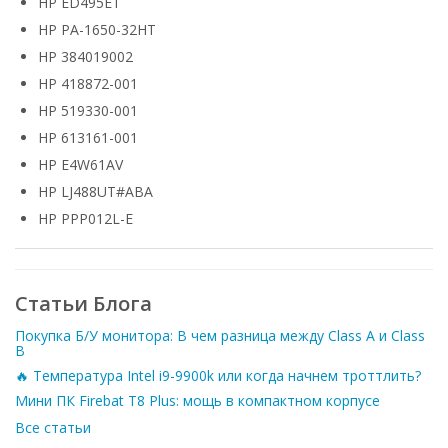
HP ED495ET
HP PA-1650-32HT
HP 384019002
HP 418872-001
HP 519330-001
HP 613161-001
HP E4W61AV
HP LJ488UT#ABA
HP PPP012L-E
Статьи Блога
Покупка Б/У монитора: В чем разница между Class A и Class
B
🔥 Температура Intel i9-9900k или когда начнем троттлить?
Мини ПК Firebat T8 Plus: мощь в компактном корпусе
Все статьи