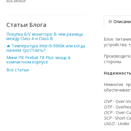
Все записи
Описани
Статьи Блога
Покупка Б/У монитора: В чем разница
между Class A и Class B
Блок питани
устройства. 
🔥 Температура Intel i9-9900k или когда
начнем троттлить?
Производит
Мини ПК Firebat T8 Plus: мощь в
стороны.
компактном корпусе
Все статьи
Надежность
Немногие пр
обеспечивает
OVP
- Over-Vo
OTP
- Overhea
OCP
- Over-Cu
SCP
- Short-C
UVLO
- Under