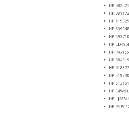
HP 382021
HP 391172
HP 519329
HP 609948
HP 693710
HP ED495
HP PA-16
HP 38401
HP 418872
HP 519330
HP 613161
HP E4W61
HP LJ488
HP PPP01