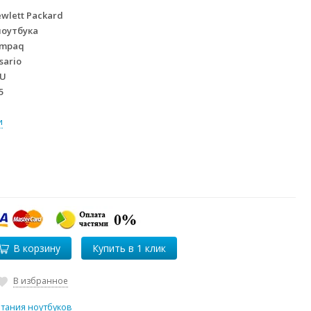
wlett Packard
ноутбука
mpaq
sario
TU
5
и
В корзину
В избранное
итания ноутбуков