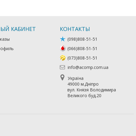
ЫЙ КАБИНЕТ
КОНТАКТЫ
казы
(098)808-51-51
рофиль
(066)808-51-51
(073)808-51-51
info@acomp.com.ua
Україна
49000 м.Дніпро
вул. Князя Володимира
Великого буд.20