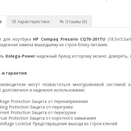
е
Характеристики
Отзывы
(0)
я для ноутбука
HP Compaq Presario CQ70-201TU
(18.5v/3.5a
Надежная замена вышедшему из строя блоку питания.
ель
Kolega-Power
надежный бренд которому можно доверять, 
 и гарантия.
оизводители могут похвастаться многуровневой системой з
 долговечное и надежное использование.
ltage Protection Защита от перенапряжения
ting Protection Защита от перегрева
rrent Protection Защита от перегрузки
ircuit Protection Защита от короткого замыкания
 Voltage LockOut Предотвращение выхода из строя ключей