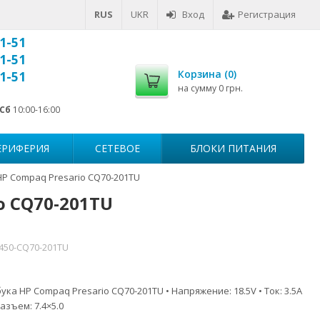
RUS
UKR
Вход
Регистрация
1-51
1-51
Корзина (
0
)
1-51
на сумму
0 грн.
Сб
10:00-16:00
ЕРИФЕРИЯ
СЕТЕВОЕ
БЛОКИ ПИТАНИЯ
HP Compaq Presario CQ70-201TU
o CQ70-201TU
7450-CQ70-201TU
ка HP Compaq Presario CQ70-201TU • Напряжение: 18.5V • Ток: 3.5A
азъем: 7.4×5.0