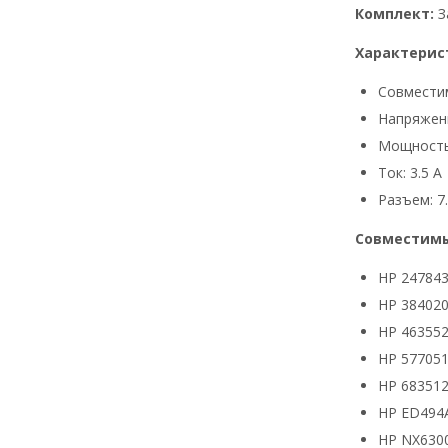
Комплект:
З
Характерис
Совмести
Напряжени
Мощность
Ток: 3.5 А
Разъем: 7.
Совместимы
HP 24784
HP 384020
HP 463552
HP 577051
HP 683512
HP ED494
HP NX630