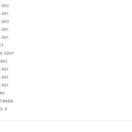
-002
-001
-003
-001
-001
ET
50-32HT
9002
-001
-001
-001
AV
UT#ABA
2L-E