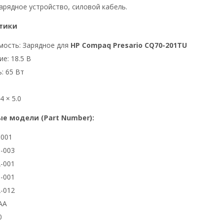
арядное устройство, силовой кабель.
тики
мость: Зарядное для
HP Compaq Presario CQ70-201TU
е: 18.5 В
: 65 Вт
4 × 5.0
е модели (Part Number):
3001
-003
-001
-001
-012
AA
0