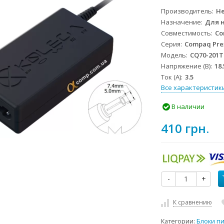
Производитель
He
Назначение
Для 
Совместимость
Co
Серия
Compaq Pre
Модель
CQ70-201
Напряжение (В)
18.
Ток (А)
3.5
Все характеристик
В наличии
410 грн.
-
+
К сравнению
Категории:
Блоки п