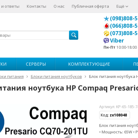
 и ответы
Контакты
О нас
Публичная оферта
Ещё
(098)808-5
(066)808-5
(073)808-5
Viber
Пн-Пт
10:00-18:00
УКИ
СЕРВЕРЫ
КОМПЛЕКТУЮЩИЕ
П
оки питания
Блоки питания ноутбуков
Блок питания ноутбука 
итания ноутбука HP Compaq Presari
Артикул:
KP-65-185-
Код:
zx108048
Блок питания ноутбу
• Мощность: 65W • Р