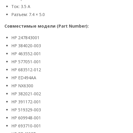
Ток: 3.5 А
Разъем: 7.4 × 5.0
Совместимые модели (Part Number):
HP 247843001
HP 384020-003
HP 463552-001
HP 577051-001
HP 683512-012
HP ED494AA
HP NX6300
HP 382021-002
HP 391172-001
HP 519329-003
HP 609948-001
HP 693710-001