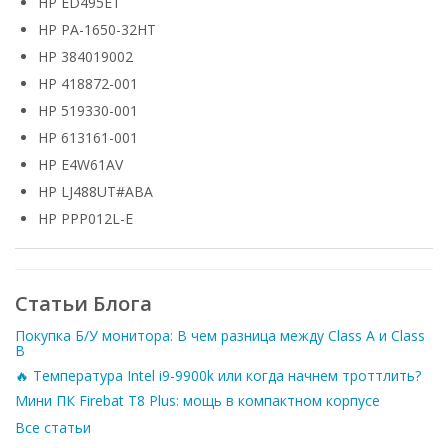
HP ED495ET
HP PA-1650-32HT
HP 384019002
HP 418872-001
HP 519330-001
HP 613161-001
HP E4W61AV
HP LJ488UT#ABA
HP PPP012L-E
Статьи Блога
Покупка Б/У монитора: В чем разница между Class A и Class
B
🔥 Температура Intel i9-9900k или когда начнем троттлить?
Мини ПК Firebat T8 Plus: мощь в компактном корпусе
Все статьи