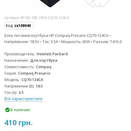
Артикул:
KP-65-185-7450-CQ70-124CA
Код:
zx108040
Блок питания ноутбука HP Compaq Presario CQ70-124CA •
Напряжение: 18.5V • Ток: 3.5A • Мощность: 65W • Разъем: 7.4×5.0
Производитель
Hewlett Packard
Назначение
Для ноутбука
Совместимость
Compaq
Серия
Compaq Presario
Модель
CQ70-124CA
Напряжение (В)
18.5
Ток (А)
3.5
Все характеристики
В наличии
410 грн.