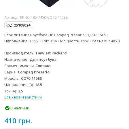
Артикул:
KP-65-185-7450-CQ70-115ES
Код:
zx108024
Блок питания ноутбука HP Compaq Presario CQ70-115ES •
Напряжение: 18.5V • Ток: 3.5A • Мощность: 65W • Разъем: 7.4×5.0
Производитель
Hewlett Packard
Назначение
Для ноутбука
Совместимость
Compaq
Серия
Compaq Presario
Модель
CQ70-115ES
Напряжение (В)
18.5
Ток (А)
3.5
Все характеристики
В наличии
410 грн.