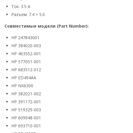
Ток: 3.5 А
Разъем: 7.4 × 5.0
Совместимые модели (Part Number):
HP 247843001
HP 384020-003
HP 463552-001
HP 577051-001
HP 683512-012
HP ED494AA
HP NX6300
HP 382021-002
HP 391172-001
HP 519329-003
HP 609948-001
HP 693710-001