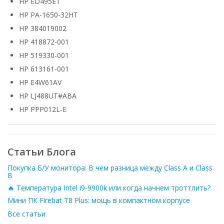
HP ED495ET
HP PA-1650-32HT
HP 384019002
HP 418872-001
HP 519330-001
HP 613161-001
HP E4W61AV
HP LJ488UT#ABA
HP PPP012L-E
Статьи Блога
Покупка Б/У монитора: В чем разница между Class A и Class
B
🔥 Температура Intel i9-9900k или когда начнем троттлить?
Мини ПК Firebat T8 Plus: мощь в компактном корпусе
Все статьи