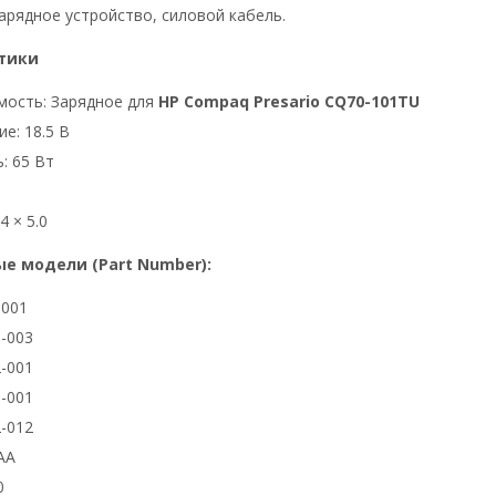
арядное устройство, силовой кабель.
тики
мость: Зарядное для
HP Compaq Presario CQ70-101TU
е: 18.5 В
: 65 Вт
4 × 5.0
е модели (Part Number):
3001
-003
-001
-001
-012
AA
0