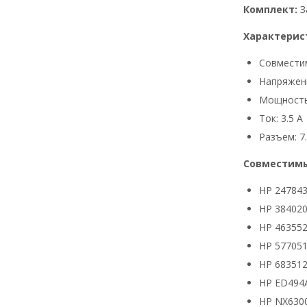
Комплект:
З
Характерис
Совмести
Напряжени
Мощность
Ток: 3.5 А
Разъем: 7.
Совместимы
HP 24784
HP 384020
HP 463552
HP 577051
HP 683512
HP ED494
HP NX630