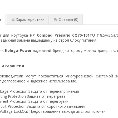
е
Характеристики
Отзывы
(0)
я для ноутбука
HP Compaq Presario CQ70-101TU
(18.5v/3.5a
Надежная замена вышедшему из строя блоку питания.
ель
Kolega-Power
надежный бренд которому можно доверять, 
 и гарантия.
оизводители могут похвастаться многуровневой системой з
 долговечное и надежное использование.
ltage Protection Защита от перенапряжения
ting Protection Защита от перегрева
rrent Protection Защита от перегрузки
ircuit Protection Защита от короткого замыкания
 Voltage LockOut Предотвращение выхода из строя ключей