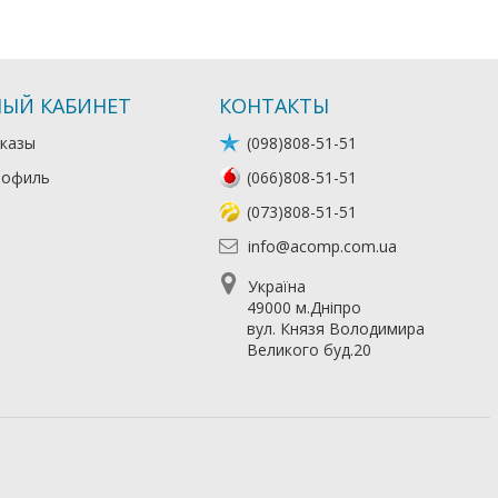
ЫЙ КАБИНЕТ
КОНТАКТЫ
казы
(098)808-51-51
рофиль
(066)808-51-51
(073)808-51-51
info@acomp.com.ua
Україна
49000 м.Дніпро
вул. Князя Володимира
Великого буд.20