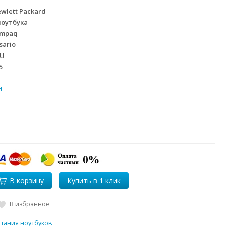
wlett Packard
ноутбука
mpaq
sario
TU
5
и
В корзину
В избранное
итания ноутбуков