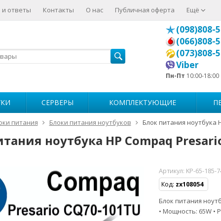
 и ответы
Контакты
О нас
Публичная оферта
Ещё
(098)808-5
(066)808-5
(073)808-5
Viber
Пн-Пт
10:00-18:00
УКИ
СЕРВЕРЫ
КОМПЛЕКТУЮЩИЕ
П
оки питания
Блоки питания ноутбуков
Блок питания ноутбука 
итания ноутбука HP Compaq Presari
Артикул:
KP-65-185-
Код:
zx108054
Блок питания ноутбу
• Мощность: 65W • Р