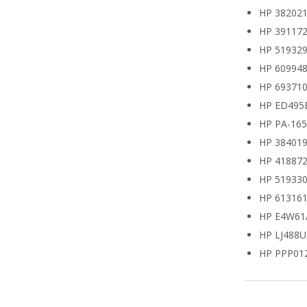
HP 382021
HP 391172
HP 519329
HP 609948
HP 693710
HP ED495
HP PA-16
HP 38401
HP 418872
HP 519330
HP 613161
HP E4W61
HP LJ488
HP PPP01