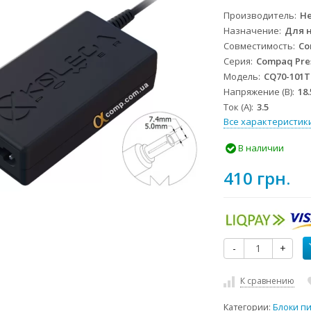
Производитель
He
Назначение
Для 
Совместимость
Co
Серия
Compaq Pre
Модель
CQ70-101
Напряжение (В)
18.
Ток (А)
3.5
Все характеристик
В наличии
410 грн.
-
+
К сравнению
Категории:
Блоки п