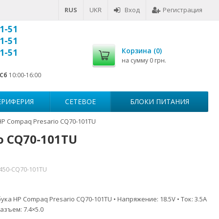
RUS
UKR
Вход
Регистрация
1-51
1-51
Корзина (
0
)
1-51
на сумму
0 грн.
Сб
10:00-16:00
ЕРИФЕРИЯ
СЕТЕВОЕ
БЛОКИ ПИТАНИЯ
HP Compaq Presario CQ70-101TU
o CQ70-101TU
7450-CQ70-101TU
ка HP Compaq Presario CQ70-101TU • Напряжение: 18.5V • Ток: 3.5A
азъем: 7.4×5.0