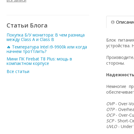
Все записи
Описани
Статьи Блога
Покупка Б/У монитора: В чем разница
между Class A и Class B
Блок питани
устройства. 
🔥 Температура Intel i9-9900k или когда
начнем троттлить?
Производит
Мини ПК Firebat T8 Plus: мощь в
стороны.
компактном корпусе
Все статьи
Надежность
Немногие пр
обеспечивает
OVP
- Over-Vo
OTP
- Overhea
OCP
- Over-Cu
SCP
- Short-C
UVLO
- Under