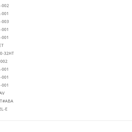
-002
-001
-003
-001
-001
ET
50-32HT
9002
-001
-001
-001
AV
UT#ABA
2L-E