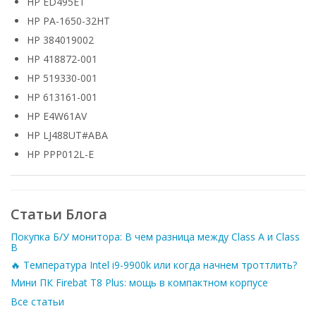
HP ED495ET
HP PA-1650-32HT
HP 384019002
HP 418872-001
HP 519330-001
HP 613161-001
HP E4W61AV
HP LJ488UT#ABA
HP PPP012L-E
Статьи Блога
Покупка Б/У монитора: В чем разница между Class A и Class
B
🔥 Температура Intel i9-9900k или когда начнем троттлить?
Мини ПК Firebat T8 Plus: мощь в компактном корпусе
Все статьи