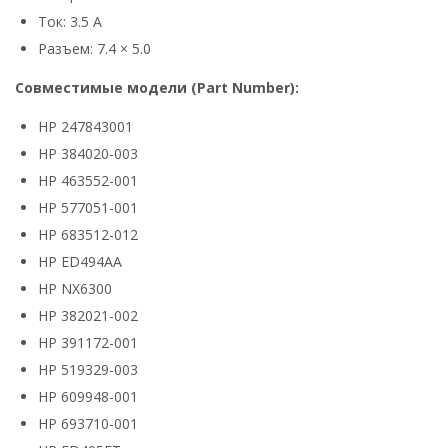
Ток: 3.5 А
Разъем: 7.4 × 5.0
Совместимые модели (Part Number):
HP 247843001
HP 384020-003
HP 463552-001
HP 577051-001
HP 683512-012
HP ED494AA
HP NX6300
HP 382021-002
HP 391172-001
HP 519329-003
HP 609948-001
HP 693710-001