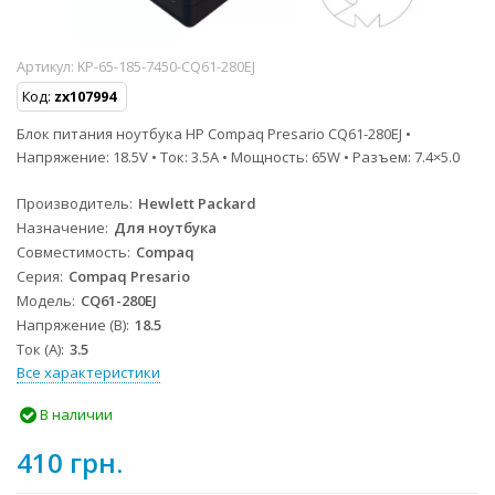
Артикул:
KP-65-185-7450-CQ61-280EJ
Код:
zx107994
Блок питания ноутбука HP Compaq Presario CQ61-280EJ •
Напряжение: 18.5V • Ток: 3.5A • Мощность: 65W • Разъем: 7.4×5.0
Производитель
Hewlett Packard
Назначение
Для ноутбука
Совместимость
Compaq
Серия
Compaq Presario
Модель
CQ61-280EJ
Напряжение (В)
18.5
Ток (А)
3.5
Все характеристики
В наличии
410 грн.