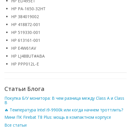
HP ED495ET
HP PA-1650-32HT
HP 384019002
HP 418872-001
HP 519330-001
HP 613161-001
HP E4W61AV
HP LJ488UT#ABA
HP PPP012L-E
Статьи Блога
Покупка Б/У монитора: В чем разница между Class A и Class
B
🔥 Температура Intel i9-9900k или когда начнем троттлить?
Мини ПК Firebat T8 Plus: мощь в компактном корпусе
Все статьи