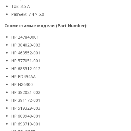
Ток: 3.5 А
Разъем: 7.4 × 5.0
Совместимые модели (Part Number):
HP 247843001
HP 384020-003
HP 463552-001
HP 577051-001
HP 683512-012
HP ED494AA
HP NX6300
HP 382021-002
HP 391172-001
HP 519329-003
HP 609948-001
HP 693710-001