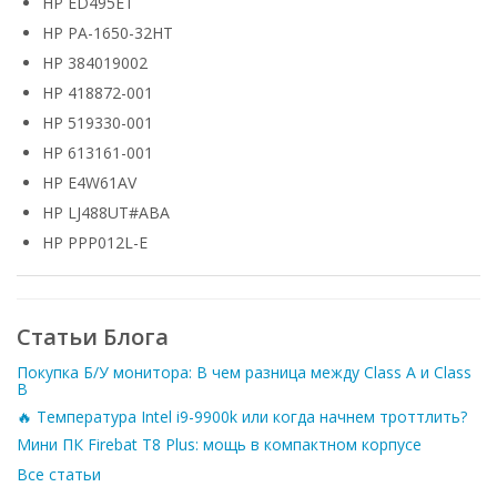
HP ED495ET
HP PA-1650-32HT
HP 384019002
HP 418872-001
HP 519330-001
HP 613161-001
HP E4W61AV
HP LJ488UT#ABA
HP PPP012L-E
Статьи Блога
Покупка Б/У монитора: В чем разница между Class A и Class
B
🔥 Температура Intel i9-9900k или когда начнем троттлить?
Мини ПК Firebat T8 Plus: мощь в компактном корпусе
Все статьи