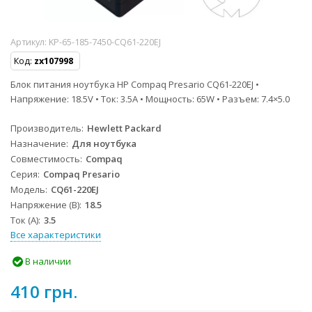
Артикул:
KP-65-185-7450-CQ61-220EJ
Код:
zx107998
Блок питания ноутбука HP Compaq Presario CQ61-220EJ •
Напряжение: 18.5V • Ток: 3.5A • Мощность: 65W • Разъем: 7.4×5.0
Производитель
Hewlett Packard
Назначение
Для ноутбука
Совместимость
Compaq
Серия
Compaq Presario
Модель
CQ61-220EJ
Напряжение (В)
18.5
Ток (А)
3.5
Все характеристики
В наличии
410 грн.