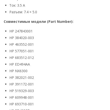
Ток: 3.5 А
Разъем: 7.4 × 5.0
Совместимые модели (Part Number):
HP 247843001
HP 384020-003
HP 463552-001
HP 577051-001
HP 683512-012
HP ED494AA
HP NX6300
HP 382021-002
HP 391172-001
HP 519329-003
HP 609948-001
HP 693710-001