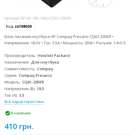
Артикул:
KP-65-185-7450-CQ61-205ER
Код:
zx108020
Блок питания ноутбука HP Compaq Presario CQ61-205ER •
Напряжение: 18.5V • Ток: 3.5A • Мощность: 65W • Разъем: 7.4×5.0
Производитель
Hewlett Packard
Назначение
Для ноутбука
Совместимость
Compaq
Серия
Compaq Presario
Модель
CQ61-205ER
Напряжение (В)
18.5
Ток (А)
3.5
Все характеристики
В наличии
410 грн.