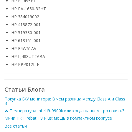
HP ED495ET
HP PA-1650-32HT
HP 384019002
HP 418872-001
HP 519330-001
HP 613161-001
HP E4W61AV
HP LJ488UT#ABA
HP PPP012L-E
Статьи Блога
Покупка Б/У монитора: В чем разница между Class A и Class
B
🔥 Температура Intel i9-9900k или когда начнем троттлить?
Мини ПК Firebat T8 Plus: мощь в компактном корпусе
Все статьи