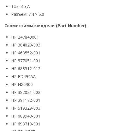
Ток: 3.5 А
Разъем: 7.4 × 5.0
Совместимые модели (Part Number):
HP 247843001
HP 384020-003
HP 463552-001
HP 577051-001
HP 683512-012
HP ED494AA
HP NX6300
HP 382021-002
HP 391172-001
HP 519329-003
HP 609948-001
HP 693710-001