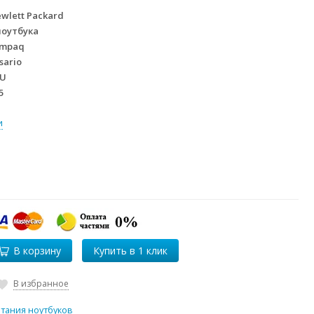
wlett Packard
ноутбука
mpaq
sario
TU
5
и
В корзину
В избранное
итания ноутбуков