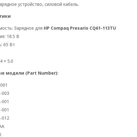
арядное устройство, силовой кабель.
тики
мость: Зарядное для
HP Compaq Presario CQ61-113TU
е: 18.5 В
: 65 Вт
4 × 5.0
е модели (Part Number):
3001
-003
-001
-001
-012
AA
0