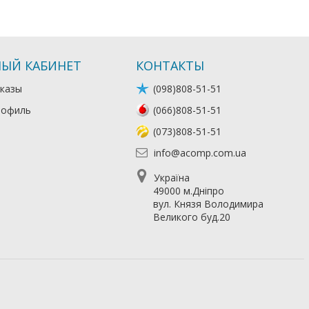
ЫЙ КАБИНЕТ
КОНТАКТЫ
казы
(098)808-51-51
рофиль
(066)808-51-51
(073)808-51-51
info@acomp.com.ua
Україна
49000 м.Дніпро
вул. Князя Володимира
Великого буд.20