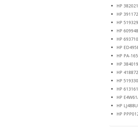
HP 382021
HP 391172
HP 519329
HP 609948
HP 693710
HP ED495
HP PA-16
HP 38401
HP 418872
HP 519330
HP 613161
HP E4W61
HP LJ488
HP PPP01