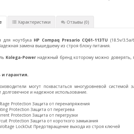
е
Характеристики
Отзывы
(0)
я для ноутбука
HP Compaq Presario CQ61-113TU
(18.5v/3.5a
Надежная замена вышедшему из строя блоку питания.
ель
Kolega-Power
надежный бренд которому можно доверять, 
 и гарантия.
оизводители могут похвастаться многуровневой системой з
 долговечное и надежное использование.
ltage Protection Защита от перенапряжения
ting Protection Защита от перегрева
rrent Protection Защита от перегрузки
ircuit Protection Защита от короткого замыкания
 Voltage LockOut Предотвращение выхода из строя ключей