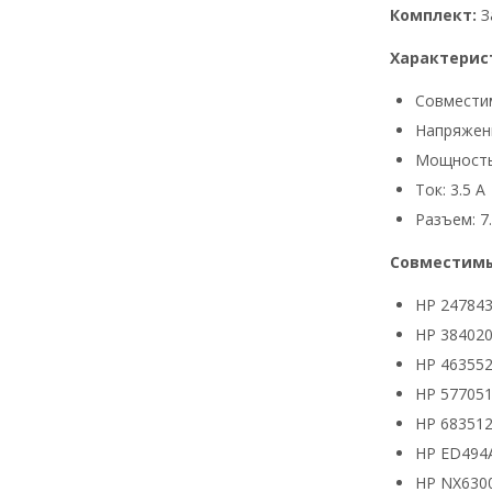
Комплект:
З
Характерис
Совмести
Напряжени
Мощность
Ток: 3.5 А
Разъем: 7.
Совместимы
HP 24784
HP 384020
HP 463552
HP 577051
HP 683512
HP ED494
HP NX630