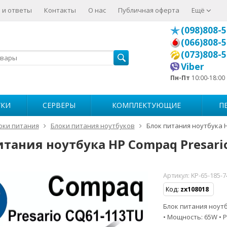
 и ответы
Контакты
О нас
Публичная оферта
Ещё
(098)808-5
(066)808-5
(073)808-5
Viber
Пн-Пт
10:00-18:00
УКИ
СЕРВЕРЫ
КОМПЛЕКТУЮЩИЕ
П
оки питания
Блоки питания ноутбуков
Блок питания ноутбука 
итания ноутбука HP Compaq Presari
Артикул:
KP-65-185-
Код:
zx108018
Блок питания ноутбу
• Мощность: 65W • Р