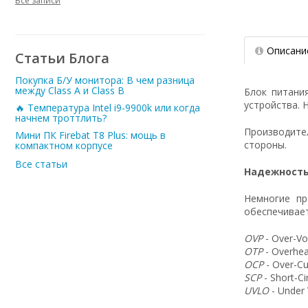
Все записи
Описани
Статьи Блога
Покупка Б/У монитора: В чем разница
между Class A и Class B
Блок питани
устройства. 
🔥 Температура Intel i9-9900k или когда
начнем троттлить?
Производит
Мини ПК Firebat T8 Plus: мощь в
стороны.
компактном корпусе
Все статьи
Надежность
Немногие пр
обеспечивает
OVP
- Over-Vo
OTP
- Overhea
OCP
- Over-Cu
SCP
- Short-C
UVLO
- Under