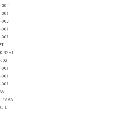
-002
-001
-003
-001
-001
ET
50-32HT
9002
-001
-001
-001
AV
UT#ABA
2L-E