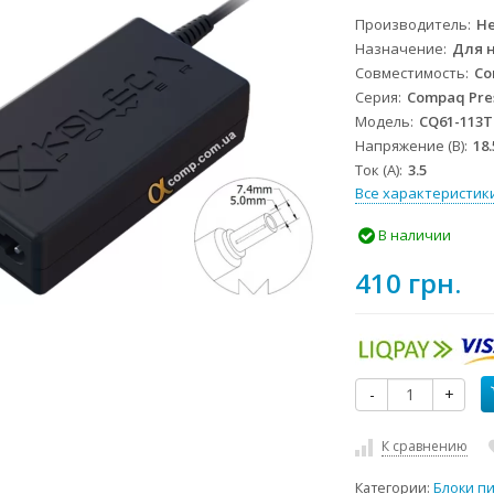
Производитель
He
Назначение
Для 
Совместимость
Co
Серия
Compaq Pre
Модель
CQ61-113
Напряжение (В)
18.
Ток (А)
3.5
Все характеристик
В наличии
410 грн.
-
+
К сравнению
Категории:
Блоки п