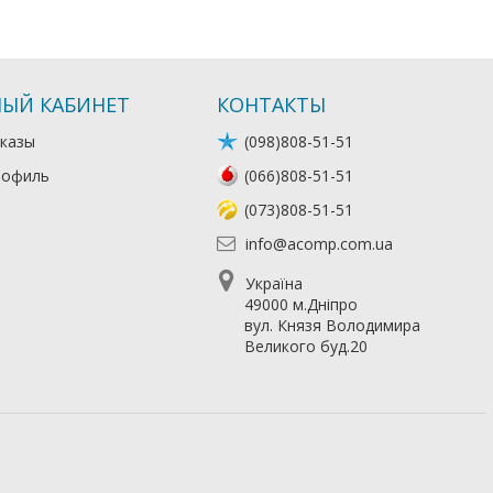
ЫЙ КАБИНЕТ
КОНТАКТЫ
казы
(098)808-51-51
рофиль
(066)808-51-51
(073)808-51-51
info@acomp.com.ua
Україна
49000 м.Дніпро
вул. Князя Володимира
Великого буд.20