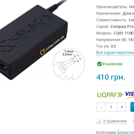
Производитель
He
Назначение
Для 
Совместимость
Co
Серия
Compaq Pre
Модель
CQ61-110E
Напряжение (В)
18.
Ток (А)
3.5
Все характеристик
В наличии
410 грн.
-
+
К сравнению
Категории:
Блоки п