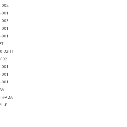
-002
-001
-003
-001
-001
ET
50-32HT
9002
-001
-001
-001
AV
UT#ABA
2L-E