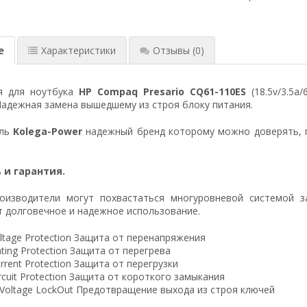
е
Характеристики
Отзывы
(0)
я для ноутбука
HP Compaq Presario CQ61-110ES
(18.5v/3.5a
Надежная замена вышедшему из строя блоку питания.
ель
Kolega-Power
надежный бренд которому можно доверять, 
 и гарантия.
оизводители могут похвастаться многуровневой системой з
 долговечное и надежное использование.
ltage Protection Защита от перенапряжения
ting Protection Защита от перегрева
rrent Protection Защита от перегрузки
ircuit Protection Защита от короткого замыкания
 Voltage LockOut Предотвращение выхода из строя ключей