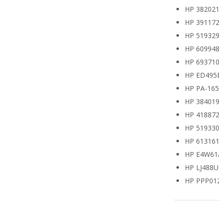
HP 382021
HP 391172
HP 519329
HP 609948
HP 693710
HP ED495
HP PA-16
HP 38401
HP 418872
HP 519330
HP 613161
HP E4W61
HP LJ488
HP PPP01