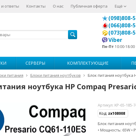
 и ответы
Контакты
О нас
Публичная оферта
Ещё
(098)808-5
(066)808-5
(073)808-5
Viber
Пн-Пт
10:00-18:00
УКИ
СЕРВЕРЫ
КОМПЛЕКТУЮЩИЕ
П
оки питания
Блоки питания ноутбуков
Блок питания ноутбука 
итания ноутбука HP Compaq Presari
Артикул:
KP-65-185-
Код:
zx108008
Блок питания ноутбу
• Мощность: 65W • Р