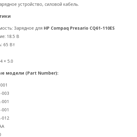
арядное устройство, силовой кабель.
тики
мость: Зарядное для
HP Compaq Presario CQ61-110ES
е: 18.5 В
: 65 Вт
4 × 5.0
е модели (Part Number):
3001
-003
-001
-001
-012
AA
0