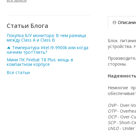
Все записи
Описани
Статьи Блога
Покупка Б/У монитора: В чем разница
между Class A и Class B
Блок питани
устройства. 
🔥 Температура Intel i9-9900k или когда
начнем троттлить?
Производит
Мини ПК Firebat T8 Plus: мощь в
стороны.
компактном корпусе
Все статьи
Надежность
Немногие пр
обеспечивает
OVP
- Over-Vo
OTP
- Overhea
OCP
- Over-Cu
SCP
- Short-C
UVLO
- Under