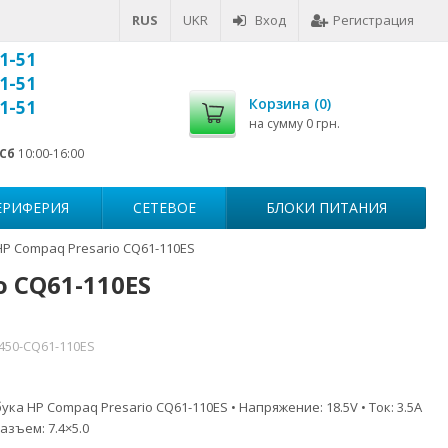
RUS
UKR
Вход
Регистрация
1-51
1-51
Корзина (
0
)
1-51
на сумму
0 грн.
Сб
10:00-16:00
ЕРИФЕРИЯ
СЕТЕВОЕ
БЛОКИ ПИТАНИЯ
HP Compaq Presario CQ61-110ES
o CQ61-110ES
7450-CQ61-110ES
ка HP Compaq Presario CQ61-110ES • Напряжение: 18.5V • Ток: 3.5A
азъем: 7.4×5.0