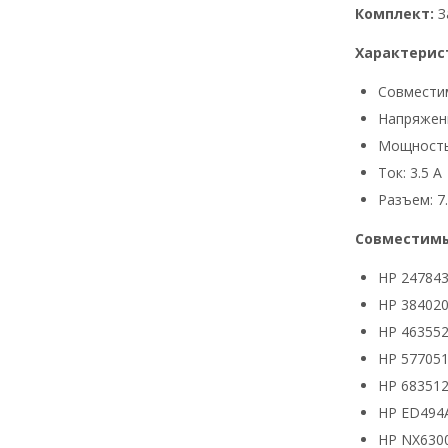
Комплект:
З
Характерис
Совмести
Напряжени
Мощность
Ток: 3.5 А
Разъем: 7.
Совместимы
HP 24784
HP 384020
HP 463552
HP 577051
HP 683512
HP ED494
HP NX630