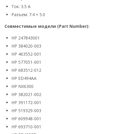
Ток: 3.5 А
Разъем: 7.4 × 5.0
Совместимые модели (Part Number):
HP 247843001
HP 384020-003
HP 463552-001
HP 577051-001
HP 683512-012
HP ED494AA
HP NX6300
HP 382021-002
HP 391172-001
HP 519329-003
HP 609948-001
HP 693710-001