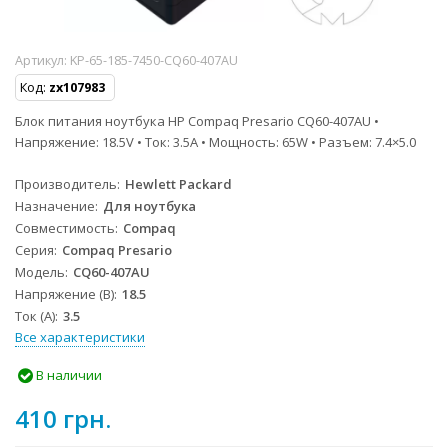
Артикул:
KP-65-185-7450-CQ60-407AU
Код:
zx107983
Блок питания ноутбука HP Compaq Presario CQ60-407AU •
Напряжение: 18.5V • Ток: 3.5A • Мощность: 65W • Разъем: 7.4×5.0
Производитель
Hewlett Packard
Назначение
Для ноутбука
Совместимость
Compaq
Серия
Compaq Presario
Модель
CQ60-407AU
Напряжение (В)
18.5
Ток (А)
3.5
Все характеристики
В наличии
410 грн.