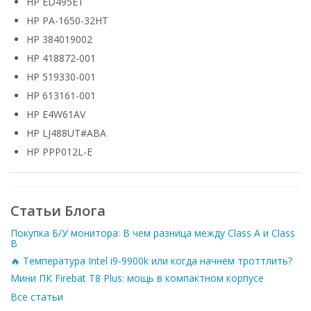
HP ED495ET
HP PA-1650-32HT
HP 384019002
HP 418872-001
HP 519330-001
HP 613161-001
HP E4W61AV
HP LJ488UT#ABA
HP PPP012L-E
Статьи Блога
Покупка Б/У монитора: В чем разница между Class A и Class
B
🔥 Температура Intel i9-9900k или когда начнем троттлить?
Мини ПК Firebat T8 Plus: мощь в компактном корпусе
Все статьи