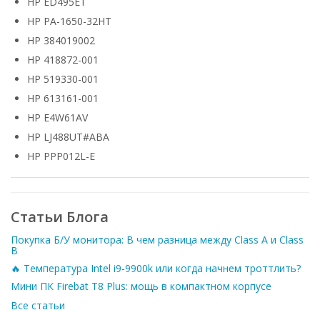
HP ED495ET
HP PA-1650-32HT
HP 384019002
HP 418872-001
HP 519330-001
HP 613161-001
HP E4W61AV
HP LJ488UT#ABA
HP PPP012L-E
Статьи Блога
Покупка Б/У монитора: В чем разница между Class A и Class
B
🔥 Температура Intel i9-9900k или когда начнем троттлить?
Мини ПК Firebat T8 Plus: мощь в компактном корпусе
Все статьи