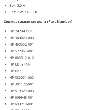
Ток: 3.5 А
Разъем: 7.4 × 5.0
Совместимые модели (Part Number):
HP 247843001
HP 384020-003
HP 463552-001
HP 577051-001
HP 683512-012
HP ED494AA
HP NX6300
HP 382021-002
HP 391172-001
HP 519329-003
HP 609948-001
HP 693710-001