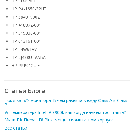
HP ED495ET
HP PA-1650-32HT
HP 384019002
HP 418872-001
HP 519330-001
HP 613161-001
HP E4W61AV
HP LJ488UT#ABA
HP PPP012L-E
Статьи Блога
Покупка Б/У монитора: В чем разница между Class A и Class
B
🔥 Температура Intel i9-9900k или когда начнем троттлить?
Мини ПК Firebat T8 Plus: мощь в компактном корпусе
Все статьи