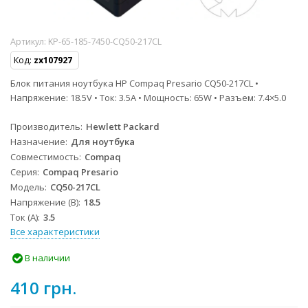
Артикул:
KP-65-185-7450-CQ50-217CL
Код:
zx107927
Блок питания ноутбука HP Compaq Presario CQ50-217CL •
Напряжение: 18.5V • Ток: 3.5A • Мощность: 65W • Разъем: 7.4×5.0
Производитель
Hewlett Packard
Назначение
Для ноутбука
Совместимость
Compaq
Серия
Compaq Presario
Модель
CQ50-217CL
Напряжение (В)
18.5
Ток (А)
3.5
Все характеристики
В наличии
410 грн.