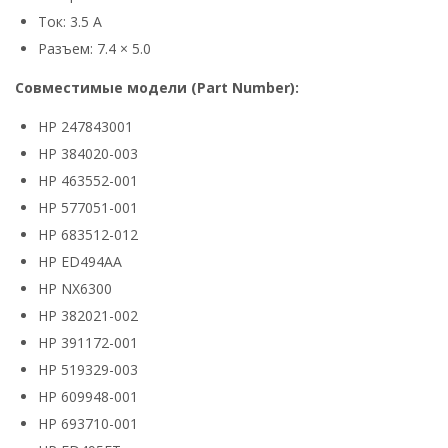
Ток: 3.5 А
Разъем: 7.4 × 5.0
Совместимые модели (Part Number):
HP 247843001
HP 384020-003
HP 463552-001
HP 577051-001
HP 683512-012
HP ED494AA
HP NX6300
HP 382021-002
HP 391172-001
HP 519329-003
HP 609948-001
HP 693710-001