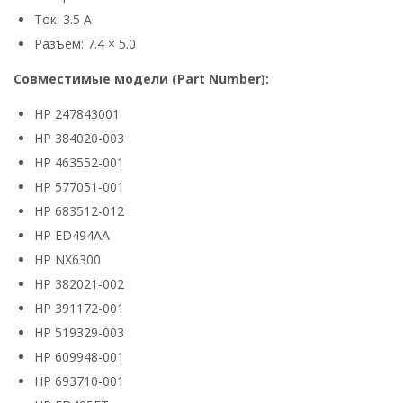
Ток: 3.5 А
Разъем: 7.4 × 5.0
Совместимые модели (Part Number):
HP 247843001
HP 384020-003
HP 463552-001
HP 577051-001
HP 683512-012
HP ED494AA
HP NX6300
HP 382021-002
HP 391172-001
HP 519329-003
HP 609948-001
HP 693710-001