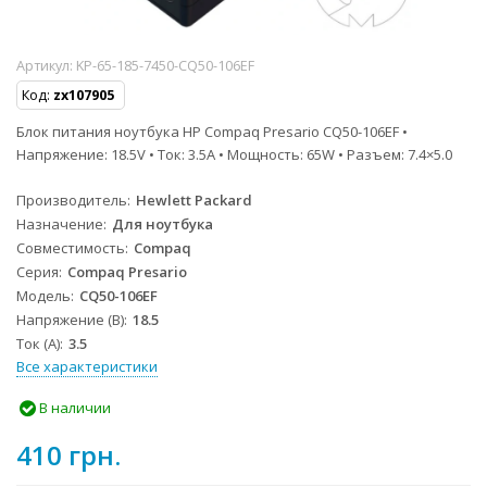
Артикул:
KP-65-185-7450-CQ50-106EF
Код:
zx107905
Блок питания ноутбука HP Compaq Presario CQ50-106EF •
Напряжение: 18.5V • Ток: 3.5A • Мощность: 65W • Разъем: 7.4×5.0
Производитель
Hewlett Packard
Назначение
Для ноутбука
Совместимость
Compaq
Серия
Compaq Presario
Модель
CQ50-106EF
Напряжение (В)
18.5
Ток (А)
3.5
Все характеристики
В наличии
410 грн.