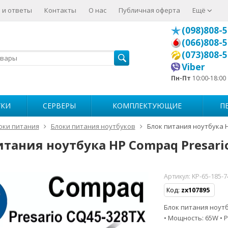
 и ответы
Контакты
О нас
Публичная оферта
Ещё
(098)808-5
(066)808-5
(073)808-5
Viber
Пн-Пт
10:00-18:00
УКИ
СЕРВЕРЫ
КОМПЛЕКТУЮЩИЕ
П
оки питания
Блоки питания ноутбуков
Блок питания ноутбука 
итания ноутбука HP Compaq Presari
Артикул:
KP-65-185-
Код:
zx107895
Блок питания ноутбу
• Мощность: 65W • Р