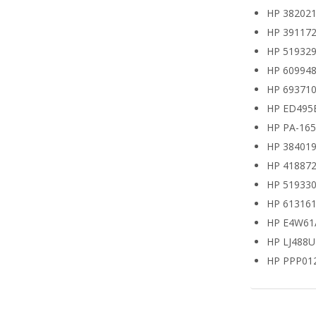
HP 382021
HP 391172
HP 519329
HP 609948
HP 693710
HP ED495
HP PA-16
HP 38401
HP 418872
HP 519330
HP 613161
HP E4W61
HP LJ488
HP PPP01