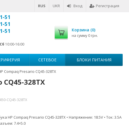
RUS
UKR
Вход
Регистрация
1-51
1-51
Корзина (
0
)
1-51
на сумму
0 грн.
Сб
10:00-16:00
ЕРИФЕРИЯ
СЕТЕВОЕ
БЛОКИ ПИТАНИЯ
HP Compaq Presario CQ45-328TX
o CQ45-328TX
7450-CQ45-328TX
ка HP Compaq Presario CQ45-328TX • Напряжение: 18.5V • Ток: 3.5A
азъем: 7.4×5.0