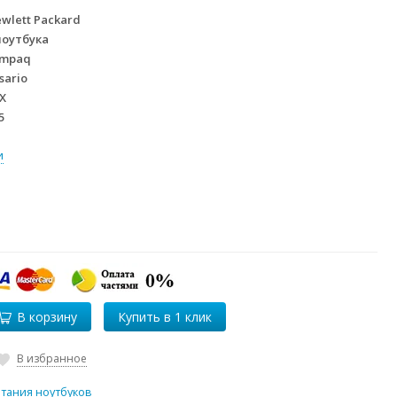
wlett Packard
ноутбука
mpaq
sario
X
5
и
В корзину
В избранное
итания ноутбуков