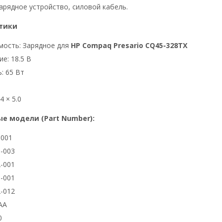
арядное устройство, силовой кабель.
тики
мость: Зарядное для
HP Compaq Presario CQ45-328TX
е: 18.5 В
: 65 Вт
4 × 5.0
е модели (Part Number):
3001
-003
-001
-001
-012
AA
0