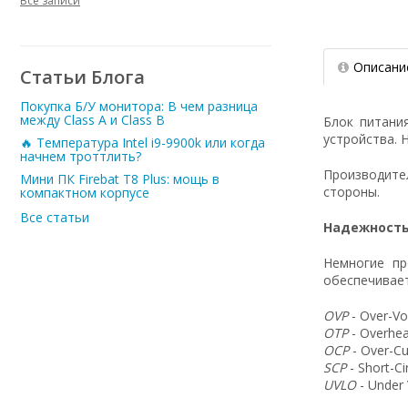
Все записи
Описани
Статьи Блога
Покупка Б/У монитора: В чем разница
между Class A и Class B
Блок питани
устройства. 
🔥 Температура Intel i9-9900k или когда
начнем троттлить?
Производит
Мини ПК Firebat T8 Plus: мощь в
стороны.
компактном корпусе
Все статьи
Надежность
Немногие пр
обеспечивает
OVP
- Over-Vo
OTP
- Overhea
OCP
- Over-Cu
SCP
- Short-C
UVLO
- Under