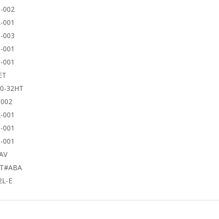
-002
-001
-003
-001
-001
ET
50-32HT
9002
-001
-001
-001
AV
UT#ABA
2L-E