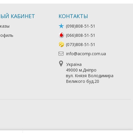
ЫЙ КАБИНЕТ
КОНТАКТЫ
казы
(098)808-51-51
рофиль
(066)808-51-51
(073)808-51-51
info@acomp.com.ua
Україна
49000 м.Дніпро
вул. Князя Володимира
Великого буд.20