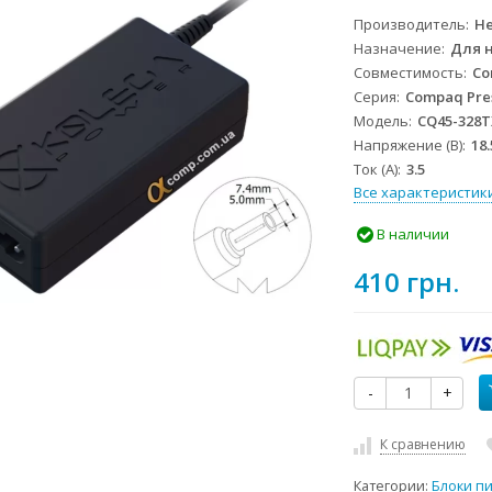
Производитель
He
Назначение
Для 
Совместимость
Co
Серия
Compaq Pre
Модель
CQ45-328T
Напряжение (В)
18.
Ток (А)
3.5
Все характеристик
В наличии
410 грн.
-
+
К сравнению
Категории:
Блоки п