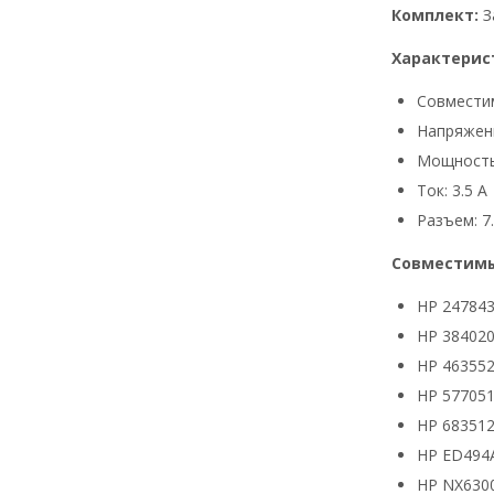
Комплект:
З
Характерис
Совмести
Напряжени
Мощность
Ток: 3.5 А
Разъем: 7.
Совместимы
HP 24784
HP 384020
HP 463552
HP 577051
HP 683512
HP ED494
HP NX630