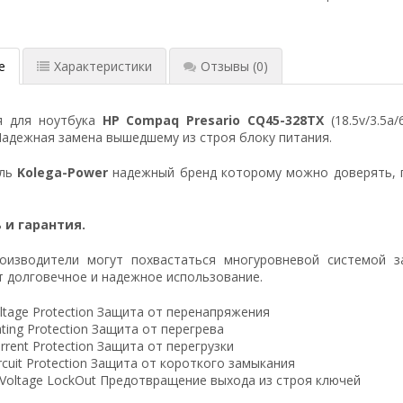
е
Характеристики
Отзывы
(0)
я для ноутбука
HP Compaq Presario CQ45-328TX
(18.5v/3.5a
Надежная замена вышедшему из строя блоку питания.
ель
Kolega-Power
надежный бренд которому можно доверять, 
 и гарантия.
оизводители могут похвастаться многуровневой системой з
 долговечное и надежное использование.
ltage Protection Защита от перенапряжения
ting Protection Защита от перегрева
rrent Protection Защита от перегрузки
ircuit Protection Защита от короткого замыкания
 Voltage LockOut Предотвращение выхода из строя ключей