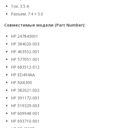
Ток: 3.5 А
Разъем: 7.4 × 5.0
Совместимые модели (Part Number):
HP 247843001
HP 384020-003
HP 463552-001
HP 577051-001
HP 683512-012
HP ED494AA
HP NX6300
HP 382021-002
HP 391172-001
HP 519329-003
HP 609948-001
HP 693710-001