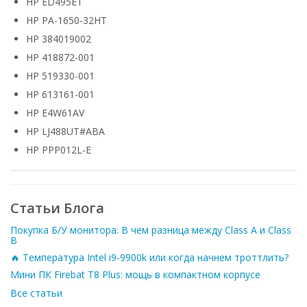
HP ED495ET
HP PA-1650-32HT
HP 384019002
HP 418872-001
HP 519330-001
HP 613161-001
HP E4W61AV
HP LJ488UT#ABA
HP PPP012L-E
Статьи Блога
Покупка Б/У монитора: В чем разница между Class A и Class
B
🔥 Температура Intel i9-9900k или когда начнем троттлить?
Мини ПК Firebat T8 Plus: мощь в компактном корпусе
Все статьи