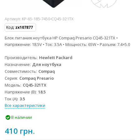
Артикул:
KP-65-185-7450-CQ45-321TX
Код:
zx107877
Блок питания ноутбука HP Compaq Presario CQ45-321TX •
Напряжение: 18.5V • Ток: 3.5A • Мощность: 65W • Разъем: 7.4×5.0
Производитель
Hewlett Packard
Назначение
Для ноутбука
Совместимость
Compaq
Серия
Compaq Presario
Модель
CQ45-321TX
Напряжение (В)
18.5
Ток (А)
3.5
Все характеристики
В наличии
410 грн.