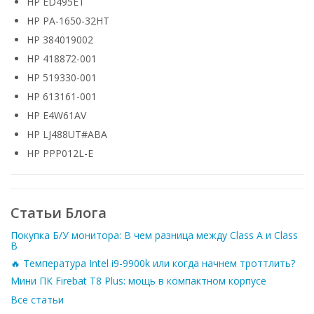
HP ED495ET
HP PA-1650-32HT
HP 384019002
HP 418872-001
HP 519330-001
HP 613161-001
HP E4W61AV
HP LJ488UT#ABA
HP PPP012L-E
Статьи Блога
Покупка Б/У монитора: В чем разница между Class A и Class
B
🔥 Температура Intel i9-9900k или когда начнем троттлить?
Мини ПК Firebat T8 Plus: мощь в компактном корпусе
Все статьи