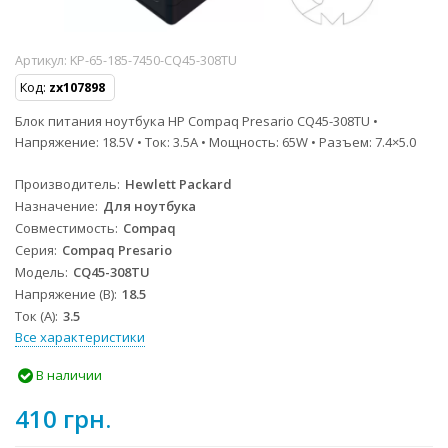
Артикул:
KP-65-185-7450-CQ45-308TU
Код:
zx107898
Блок питания ноутбука HP Compaq Presario CQ45-308TU •
Напряжение: 18.5V • Ток: 3.5A • Мощность: 65W • Разъем: 7.4×5.0
Производитель
Hewlett Packard
Назначение
Для ноутбука
Совместимость
Compaq
Серия
Compaq Presario
Модель
CQ45-308TU
Напряжение (В)
18.5
Ток (А)
3.5
Все характеристики
В наличии
410 грн.