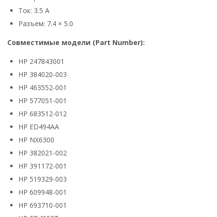
Ток: 3.5 А
Разъем: 7.4 × 5.0
Совместимые модели (Part Number):
HP 247843001
HP 384020-003
HP 463552-001
HP 577051-001
HP 683512-012
HP ED494AA
HP NX6300
HP 382021-002
HP 391172-001
HP 519329-003
HP 609948-001
HP 693710-001