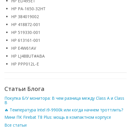
HP ED495ET
HP PA-1650-32HT
HP 384019002
HP 418872-001
HP 519330-001
HP 613161-001
HP E4W61AV
HP LJ488UT#ABA
HP PPP012L-E
Статьи Блога
Покупка Б/У монитора: В чем разница между Class A и Class
B
🔥 Температура Intel i9-9900k или когда начнем троттлить?
Мини ПК Firebat T8 Plus: мощь в компактном корпусе
Все статьи