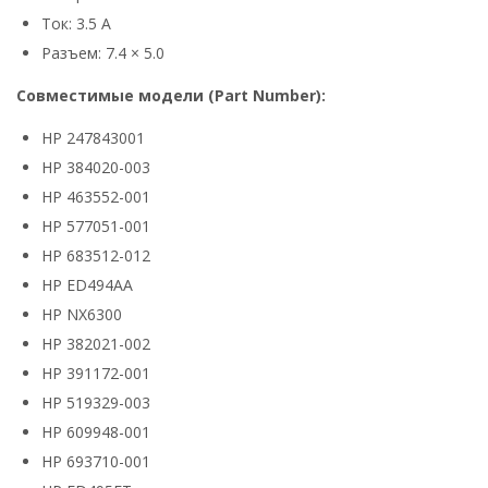
Ток: 3.5 А
Разъем: 7.4 × 5.0
Совместимые модели (Part Number):
HP 247843001
HP 384020-003
HP 463552-001
HP 577051-001
HP 683512-012
HP ED494AA
HP NX6300
HP 382021-002
HP 391172-001
HP 519329-003
HP 609948-001
HP 693710-001