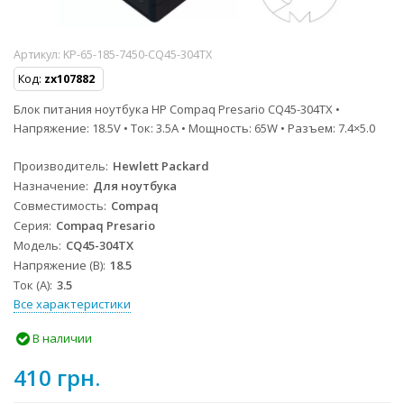
Артикул:
KP-65-185-7450-CQ45-304TX
Код:
zx107882
Блок питания ноутбука HP Compaq Presario CQ45-304TX •
Напряжение: 18.5V • Ток: 3.5A • Мощность: 65W • Разъем: 7.4×5.0
Производитель
Hewlett Packard
Назначение
Для ноутбука
Совместимость
Compaq
Серия
Compaq Presario
Модель
CQ45-304TX
Напряжение (В)
18.5
Ток (А)
3.5
Все характеристики
В наличии
410 грн.