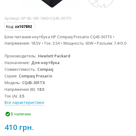
Артикул:
KP-65-185-7450-CQ45-301TX
Код:
zx107892
Блок питания ноутбука HP Compaq Presario CQ45-301TX •
Напряжение: 18.5V • Ток: 3.5A • Мощность: 65W • Разъем: 7.4×5.0
Производитель
Hewlett Packard
Назначение
Для ноутбука
Совместимость
Compaq
Серия
Compaq Presario
Модель
CQ45-301TX
Напряжение (В)
18.5
Ток (А)
3.5
Все характеристики
В наличии
410 грн.