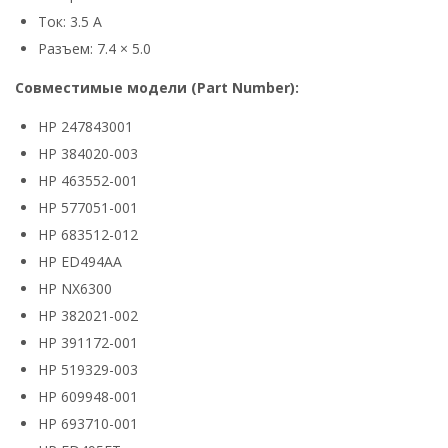
Ток: 3.5 А
Разъем: 7.4 × 5.0
Совместимые модели (Part Number):
HP 247843001
HP 384020-003
HP 463552-001
HP 577051-001
HP 683512-012
HP ED494AA
HP NX6300
HP 382021-002
HP 391172-001
HP 519329-003
HP 609948-001
HP 693710-001