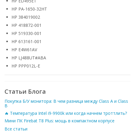
HP ED495ET
HP PA-1650-32HT
HP 384019002
HP 418872-001
HP 519330-001
HP 613161-001
HP E4W61AV
HP LJ488UT#ABA
HP PPP012L-E
Статьи Блога
Покупка Б/У монитора: В чем разница между Class A и Class
B
🔥 Температура Intel i9-9900k или когда начнем троттлить?
Мини ПК Firebat T8 Plus: мощь в компактном корпусе
Все статьи