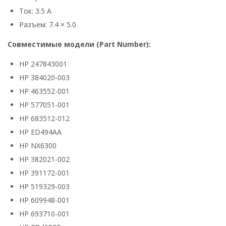
Ток: 3.5 А
Разъем: 7.4 × 5.0
Совместимые модели (Part Number):
HP 247843001
HP 384020-003
HP 463552-001
HP 577051-001
HP 683512-012
HP ED494AA
HP NX6300
HP 382021-002
HP 391172-001
HP 519329-003
HP 609948-001
HP 693710-001