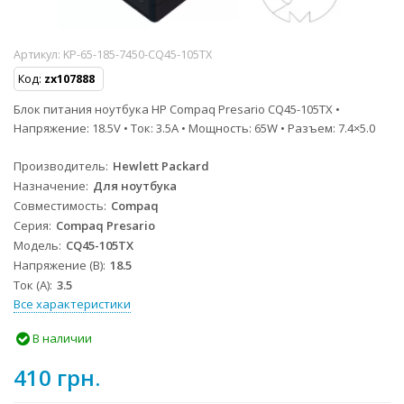
Артикул:
KP-65-185-7450-CQ45-105TX
Код:
zx107888
Блок питания ноутбука HP Compaq Presario CQ45-105TX •
Напряжение: 18.5V • Ток: 3.5A • Мощность: 65W • Разъем: 7.4×5.0
Производитель
Hewlett Packard
Назначение
Для ноутбука
Совместимость
Compaq
Серия
Compaq Presario
Модель
CQ45-105TX
Напряжение (В)
18.5
Ток (А)
3.5
Все характеристики
В наличии
410 грн.