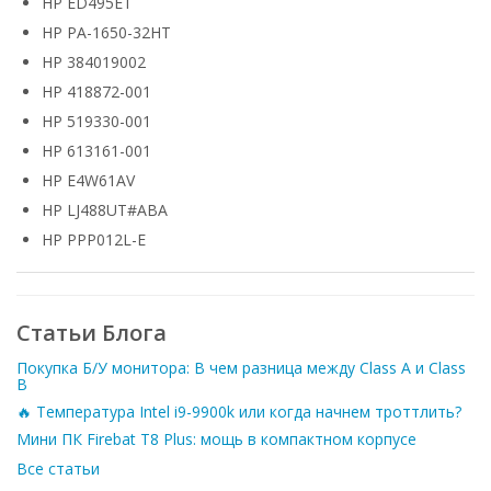
HP ED495ET
HP PA-1650-32HT
HP 384019002
HP 418872-001
HP 519330-001
HP 613161-001
HP E4W61AV
HP LJ488UT#ABA
HP PPP012L-E
Статьи Блога
Покупка Б/У монитора: В чем разница между Class A и Class
B
🔥 Температура Intel i9-9900k или когда начнем троттлить?
Мини ПК Firebat T8 Plus: мощь в компактном корпусе
Все статьи