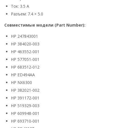
Ток: 3.5 А
Разъем: 7.4 × 5.0
Совместимые модели (Part Number):
HP 247843001
HP 384020-003
HP 463552-001
HP 577051-001
HP 683512-012
HP ED494AA
HP NX6300
HP 382021-002
HP 391172-001
HP 519329-003
HP 609948-001
HP 693710-001