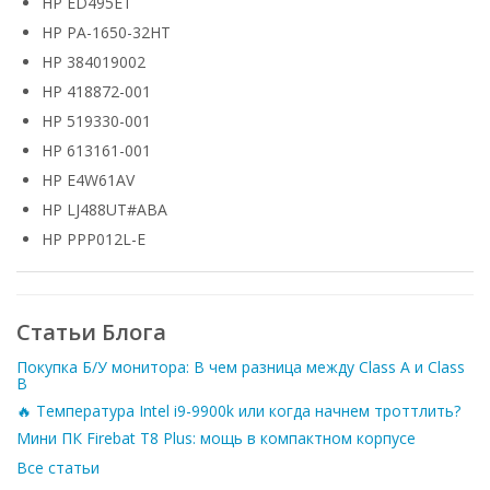
HP ED495ET
HP PA-1650-32HT
HP 384019002
HP 418872-001
HP 519330-001
HP 613161-001
HP E4W61AV
HP LJ488UT#ABA
HP PPP012L-E
Статьи Блога
Покупка Б/У монитора: В чем разница между Class A и Class
B
🔥 Температура Intel i9-9900k или когда начнем троттлить?
Мини ПК Firebat T8 Plus: мощь в компактном корпусе
Все статьи