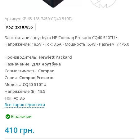
Артикул:
KP-65-185-7450-CQ40-510TU
Код:
zx107856
Блок питания ноутбука HP Compaq Presario CQ40-510TU •
Напряжение: 18.5V • Ток: 3.5A • Мощность: 65W • Разъем: 7.4×5.0
Производитель
Hewlett Packard
Назначение
Для ноутбука
Совместимость
Compaq
Серия
Compaq Presario
Модель
CQ40-510TU
Напряжение (В)
18.5
Ток (А)
3.5
Все характеристики
В наличии
410 грн.