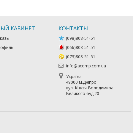
ЫЙ КАБИНЕТ
КОНТАКТЫ
казы
(098)808-51-51
рофиль
(066)808-51-51
(073)808-51-51
info@acomp.com.ua
Україна
49000 м.Дніпро
вул. Князя Володимира
Великого буд.20