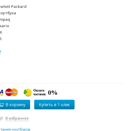
wlett Packard
ноутбука
mpaq
sario
X
5
и
В корзину
В избранное
итания ноутбуков