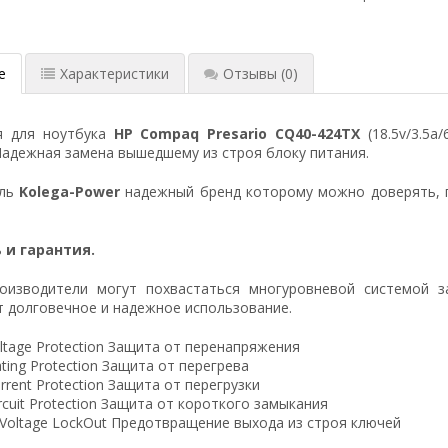
е
Характеристики
Отзывы
(0)
я для ноутбука
HP Compaq Presario CQ40-424TX
(18.5v/3.5a
Надежная замена вышедшему из строя блоку питания.
ель
Kolega-Power
надежный бренд которому можно доверять, 
 и гарантия.
оизводители могут похвастаться многуровневой системой з
 долговечное и надежное использование.
ltage Protection Защита от перенапряжения
ting Protection Защита от перегрева
rrent Protection Защита от перегрузки
ircuit Protection Защита от короткого замыкания
 Voltage LockOut Предотвращение выхода из строя ключей