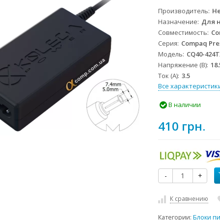
Производитель
He
Назначение
Для 
Совместимость
Co
Серия
Compaq Pre
Модель
CQ40-424T
Напряжение (В)
18.
Ток (А)
3.5
Все характеристик
В наличии
410 грн.
-
+
К сравнению
Категории:
Блоки п