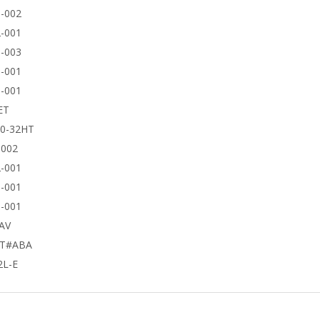
-002
-001
-003
-001
-001
ET
50-32HT
9002
-001
-001
-001
AV
UT#ABA
2L-E