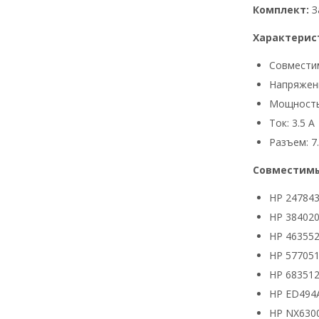
Комплект:
З
Характерис
Совмести
Напряжени
Мощность
Ток: 3.5 А
Разъем: 7.
Совместимы
HP 24784
HP 384020
HP 463552
HP 577051
HP 683512
HP ED494
HP NX630