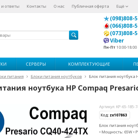
 и ответы
Контакты
О нас
Публичная оферта
Ещё
(098)808-5
(066)808-5
(073)808-5
Viber
Пн-Пт
10:00-18:00
УКИ
СЕРВЕРЫ
КОМПЛЕКТУЮЩИЕ
П
оки питания
Блоки питания ноутбуков
Блок питания ноутбука 
итания ноутбука HP Compaq Presari
Артикул:
KP-65-185-
Код:
zx107863
Блок питания ноутбу
• Мощность: 65W • Р