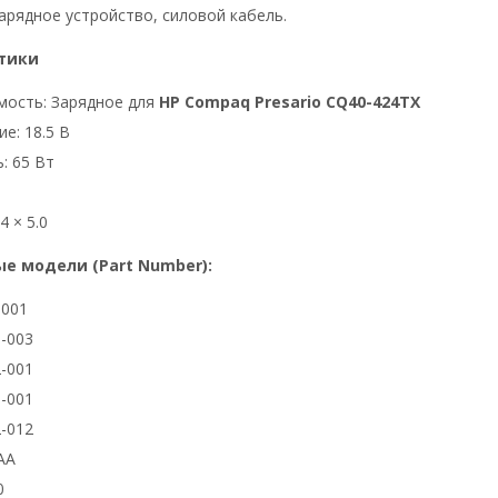
арядное устройство, силовой кабель.
тики
мость: Зарядное для
HP Compaq Presario CQ40-424TX
е: 18.5 В
: 65 Вт
4 × 5.0
е модели (Part Number):
3001
-003
-001
-001
-012
AA
0