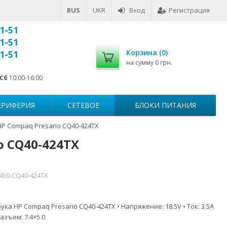
RUS
UKR
Вход
Регистрация
1-51
1-51
Корзина (
0
)
1-51
на сумму
0 грн.
Сб
10:00-16:00
ЕРИФЕРИЯ
СЕТЕВОЕ
БЛОКИ ПИТАНИЯ
HP Compaq Presario CQ40-424TX
o CQ40-424TX
7450-CQ40-424TX
ка HP Compaq Presario CQ40-424TX • Напряжение: 18.5V • Ток: 3.5A
азъем: 7.4×5.0