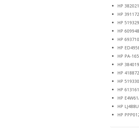
HP 382021
HP 391172
HP 519329
HP 609948
HP 693710
HP ED495
HP PA-16
HP 38401
HP 418872
HP 519330
HP 613161
HP E4W61
HP LJ488
HP PPP01