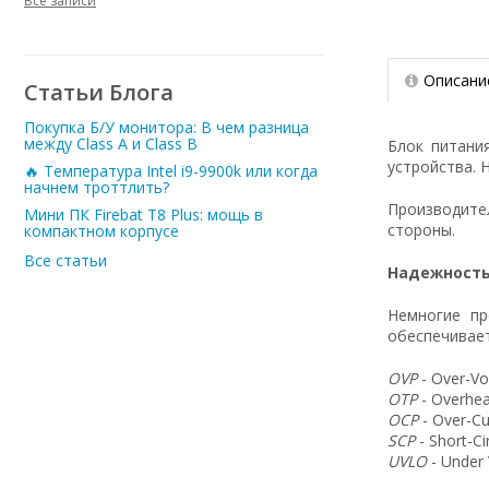
Все записи
Описани
Статьи Блога
Покупка Б/У монитора: В чем разница
между Class A и Class B
Блок питани
устройства. 
🔥 Температура Intel i9-9900k или когда
начнем троттлить?
Производит
Мини ПК Firebat T8 Plus: мощь в
стороны.
компактном корпусе
Все статьи
Надежность
Немногие пр
обеспечивает
OVP
- Over-Vo
OTP
- Overhea
OCP
- Over-Cu
SCP
- Short-C
UVLO
- Under